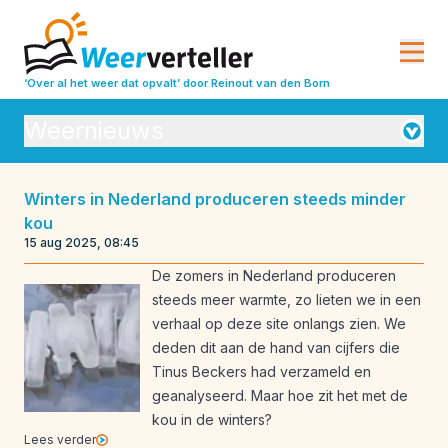
‘Over al het weer dat opvalt’
door Reinout van den Born
Weernieuws
Orkanen
Winters in Nederland produceren steeds minder
kou
Seizoensverwachtingen
Vulkanisme
15 aug 2025, 08:45
Weeranalyse
Weerbeleving
De zomers in Nederland produceren
steeds meer warmte, zo lieten we in een
Weeroverzichten
Weerrecords
verhaal op deze site onlangs zien. We
Weersverwachting
Weeruitleg
deden dit aan de hand van cijfers die
Tinus Beckers had verzameld en
Weerverleden
geanalyseerd. Maar hoe zit het met de
kou in de winters?
Lees verder