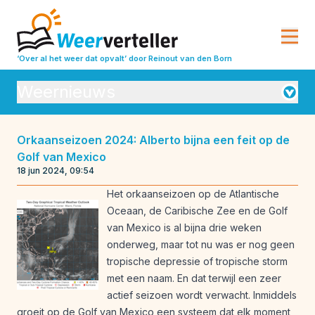
‘Over al het weer dat opvalt’
door Reinout van den Born
Weernieuws
Orkanen
Orkaanseizoen 2024: Alberto bijna een feit op de
Golf van Mexico
Seizoensverwachtingen
Vulkanisme
18 jun 2024, 09:54
Weeranalyse
Weerbeleving
Het orkaanseizoen op de Atlantische
Oceaan, de Caribische Zee en de Golf
Weeroverzichten
Weerrecords
van Mexico is al bijna drie weken
Weersverwachting
Weeruitleg
onderweg, maar tot nu was er nog geen
tropische depressie of tropische storm
Weerverleden
met een naam. En dat terwijl een zeer
actief seizoen wordt verwacht. Inmiddels
groeit op de Golf van Mexico een systeem dat elk moment