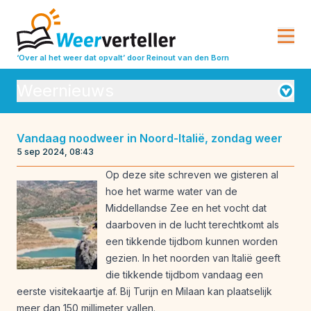
‘Over al het weer dat opvalt’
door Reinout van den Born
Weernieuws
Orkanen
Vandaag noodweer in Noord-Italië, zondag weer
5 sep 2024, 08:43
Seizoensverwachtingen
Vulkanisme
Op deze site schreven we gisteren al
Weeranalyse
Weerbeleving
hoe het warme water van de
Middellandse Zee en het vocht dat
Weeroverzichten
Weerrecords
daarboven in de lucht terechtkomt als
Weersverwachting
Weeruitleg
een tikkende tijdbom kunnen worden
gezien. In het noorden van Italië geeft
Weerverleden
die tikkende tijdbom vandaag een
eerste visitekaartje af. Bij Turijn en Milaan kan plaatselijk
meer dan 150 millimeter vallen.