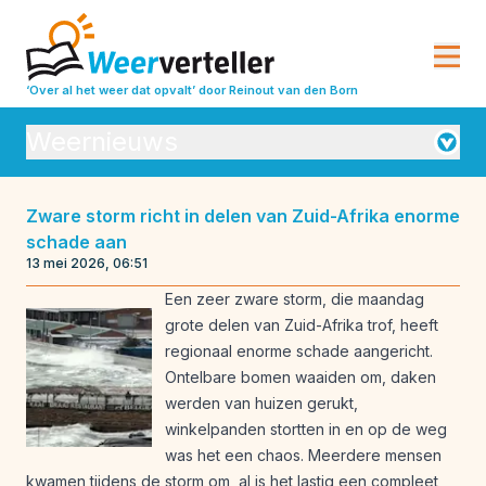
‘Over al het weer dat opvalt’
door Reinout van den Born
Weernieuws
Orkanen
Zware storm richt in delen van Zuid-Afrika enorme
schade aan
Seizoensverwachtingen
Vulkanisme
13 mei 2026, 06:51
Weeranalyse
Weerbeleving
Een zeer zware storm, die maandag
grote delen van Zuid-Afrika trof, heeft
Weeroverzichten
Weerrecords
regionaal enorme schade aangericht.
Weersverwachting
Weeruitleg
Ontelbare bomen waaiden om, daken
werden van huizen gerukt,
Weerverleden
winkelpanden stortten in en op de weg
was het een chaos. Meerdere mensen
kwamen tijdens de storm om, al is het lastig een compleet