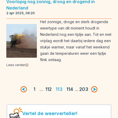
Voorlopig nog zonnig, droog en drogend in
Nederland
2 apr 2025, 09:20
Het zonnige, droge en sterk drogende
weertype van dit moment houdt in
Nederland nog een tijdje aan. Tot en met
vrijdag wordt het daarbij iedere dag een
stukje warmer, maar vanaf het weekend
gaan de temperaturen weer een tijdje
flink omlaag.
Lees verder
Vorige pagina
1
112
113
114
203
Volgende pag
…
…
Vertel de weerverteller!