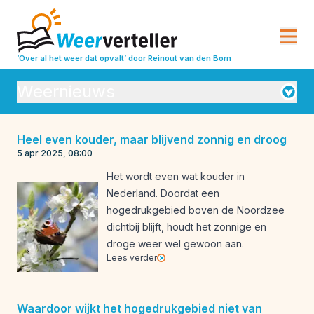
‘Over al het weer dat opvalt’
door Reinout van den Born
Weernieuws
Orkanen
Heel even kouder, maar blijvend zonnig en droog
5 apr 2025, 08:00
Seizoensverwachtingen
Vulkanisme
Het wordt even wat kouder in
Weeranalyse
Weerbeleving
Nederland. Doordat een
hogedrukgebied boven de Noordzee
Weeroverzichten
Weerrecords
dichtbij blijft, houdt het zonnige en
Weersverwachting
Weeruitleg
droge weer wel gewoon aan.
Lees verder
Weerverleden
Waardoor wijkt het hogedrukgebied niet van