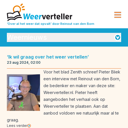
‘Over al het weer dat opvalt’
door Reinout van den Born
Weernieuws
Orkanen
‘Ik wil graag over het weer vertellen’
23 aug 2024, 02:00
Seizoensverwachtingen
Vulkanisme
Voor het blad Zenith schreef Pieter Bliek
Weeranalyse
Weerbeleving
een interview met Reinout van den Born,
de bedenker en maker van deze site:
Weeroverzichten
Weerrecords
Weerverteller.nl. Pieter heeft
Weersverwachting
Weeruitleg
aangeboden het verhaal ook op
Weerverteller te plaatsen. Aan dat
Weerverleden
aanbod voldoen we natuurlijk maar al te
graag.
Lees verder