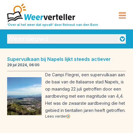
‘Over al het weer dat opvalt’
door Reinout van den Born
Weernieuws
Orkanen
Supervulkaan bij Napels lijkt steeds actiever
29 jul 2024, 06:00
Seizoensverwachtingen
Vulkanisme
De Campi Flegrei, een supervulkaan aan
Weeranalyse
Weerbeleving
de baai van de Italiaanse stad Napels, is
op maandag 22 juli getroffen door een
Weeroverzichten
Weerrecords
aardbeving met een magnitude van 4,4.
Weersverwachting
Weeruitleg
Het was de zwaarste aardbeving die het
gebied in tientallen jaren heeft getroffen.
Weerverleden
Lees verder