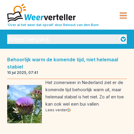
‘Over al het weer dat opvalt’
door Reinout van den Born
Weernieuws
Orkanen
Behoorlijk warm de komende tijd, niet helemaal
stabiel
Seizoensverwachtingen
Vulkanisme
10 jul 2025, 07:41
Weeranalyse
Weerbeleving
Het zomerweer in Nederland ziet er de
komende tijd behoorlijk warm uit, maar
Weeroverzichten
Weerrecords
helemaal stabiel is het niet. Zo af en toe
Weersverwachting
Weeruitleg
kan ook wel een bui vallen.
Lees verder
Weerverleden