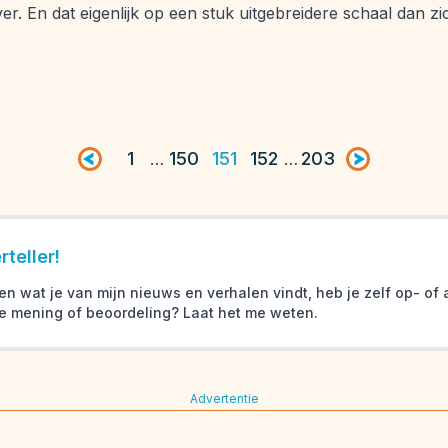
r. En dat eigenlijk op een stuk uitgebreidere schaal dan zich
Vorige pagina
1
150
151
152
203
Volgende pag
…
…
teller!
en wat je van mijn nieuws en verhalen vindt, heb je zelf op- o
e mening of beoordeling? Laat het me weten.
Advertentie