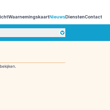
icht
Waarnemingskaart
Nieuws
Diensten
Contact
Weerbeleving
bekijken.