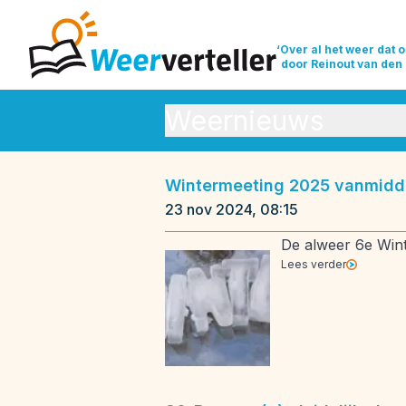
‘Over al het weer dat o
door Reinout van den
Weernieuws
Orkanen
Se
Wintermeeting 2025 vanmidd
Weeroverzichten
Weerrecor
23 nov 2024, 08:15
De alweer 6e Winte
Lees verder