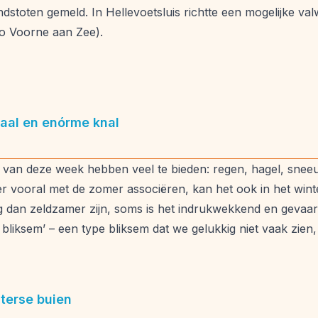
dstoten gemeld. In Hellevoetsluis richtte een mogelijke v
o Voorne aan Zee).
raal en enórme knal
 van deze week hebben veel te bieden: regen, hagel, sne
vooral met de zomer associëren, kan het ook in het winter
dan zeldzamer zijn, soms is het indrukwekkend en gevaarli
 bliksem’ – een type bliksem dat we gelukkig niet vaak zien,
terse buien