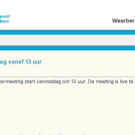
pvalt’
Weerber
 Born
izoensverwachtingen
Vulkanisme
Weeranalyse
ag vanaf 13 uur
ds
Weersverwachting
Weeruitleg
Weerverleden
rmeeting start vanmiddag om 13 uur. De meeting is live te 