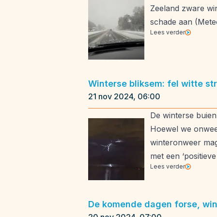
Zeeland zware win
schade aan (Mete
Lees verder
Winterse bliksem: fel witte st
21 nov 2024, 06:00
De winterse buien
Hoewel we onweer 
winteronweer mag 
met een ‘positieve
Lees verder
De komende dagen forse, win