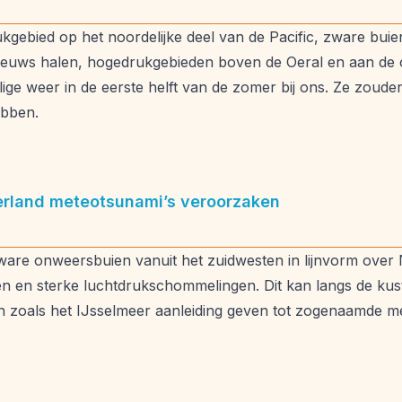
kgebied op het noordelijke deel van de Pacific, zware buien
ieuws halen, hogedrukgebieden boven de Oeral en aan de o
llige weer in de eerste helft van de zomer bij ons. Ze zoud
bben.
erland meteotsunami’s veroorzaken
ware onweersbuien vanuit het zuidwesten in lijnvorm over
n en sterke luchtdrukschommelingen. Dit kan langs de kus
 zoals het IJsselmeer aanleiding geven tot zogenaamde me