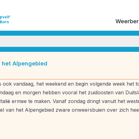
pvalt’
Weerber
 Born
izoensverwachtingen
Vulkanisme
Weeranalyse
 het Alpengebied
ds
Weersverwachting
Weeruitleg
Weerverleden
s ook vandaag, het weekend en begin volgende week het t
daag en morgen hebben vooral het zuidoosten van Duitsla
talië ermee te maken. Vanaf zondag dringt vanuit het west
deel van het Alpengebied zware onweersbuien over zich he