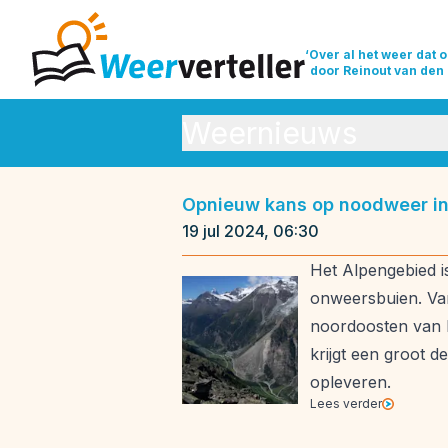
‘Over al het weer dat o
door Reinout van den
Weernieuws
Orkanen
Se
Opnieuw kans op noodweer in
Weeroverzichten
Weerrecor
19 jul 2024, 06:30
Het Alpengebied i
onweersbuien. Van
noordoosten van I
krijgt een groot 
opleveren.
Lees verder