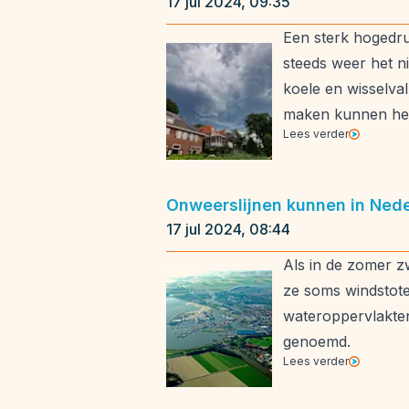
17 jul 2024, 09:35
Een sterk hogedru
steeds weer het n
koele en wisselva
maken kunnen he
Lees verder
Onweerslijnen kunnen in Ned
17 jul 2024, 08:44
Als in de zomer z
ze soms windstote
wateroppervlakten
genoemd.
Lees verder