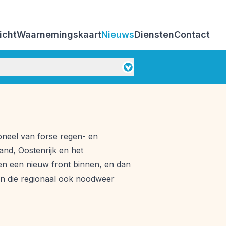
icht
Waarnemingskaart
Nieuws
Diensten
Contact
Weerbeleving
oneel van forse regen- en
nd, Oostenrijk en het
en een nieuw front binnen, en dan
en die regionaal ook noodweer