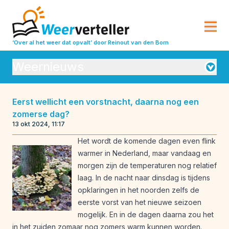
‘Over al het weer dat opvalt’
door Reinout van den Born
Weernieuws
Orkanen
Eerst wellicht een vorstnacht, daarna nog een
zomerse dag?
Seizoensverwachtingen
Vulkanisme
13 okt 2024, 11:17
Weeranalyse
Weerbeleving
Het wordt de komende dagen even flink
warmer in Nederland, maar vandaag en
Weeroverzichten
Weerrecords
morgen zijn de temperaturen nog relatief
Weersverwachting
Weeruitleg
laag. In de nacht naar dinsdag is tijdens
opklaringen in het noorden zelfs de
Weerverleden
eerste vorst van het nieuwe seizoen
mogelijk. En in de dagen daarna zou het
in het zuiden zomaar nog zomers warm kunnen worden.