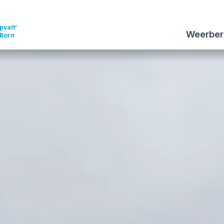
pvalt’
Weerber
 Born