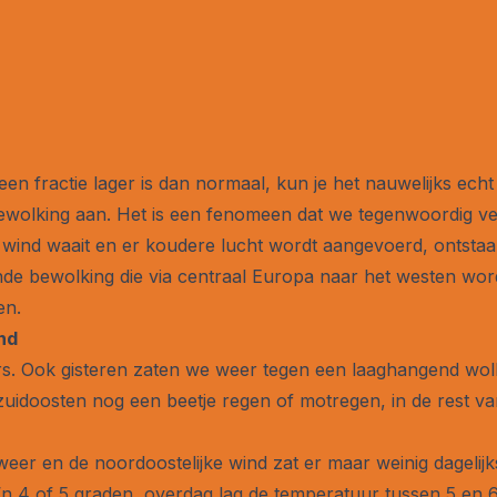
en fractie lager is dan normaal, kun je het nauwelijks ec
 bewolking aan. Het is een fenomeen dat we tegenwoordig 
 wind waait en er koudere lucht wordt aangevoerd, ontsta
nde bewolking die via centraal Europa naar het westen wo
en.
and
rs. Ook gisteren zaten we weer tegen een laaghangend wolk
 zuidoosten nog een beetje regen of motregen, in de rest va
weer en de noordoostelijke wind zat er maar weinig dagelij
’n 4 of 5 graden, overdag lag de temperatuur tussen 5 en 