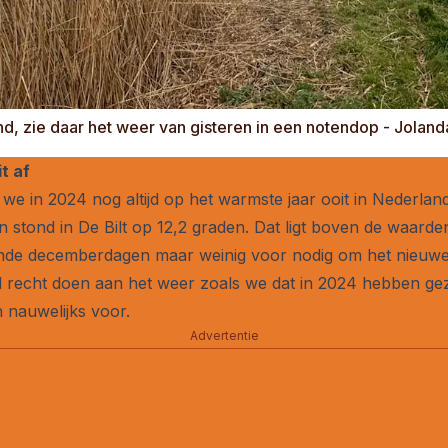
ind, zie daar het weer van gisteren in een notendop - Jolan
t af
we in 2024 nog altijd op het warmste jaar ooit in Nederland
n stond in De Bilt op 12,2 graden. Dat ligt boven de waarde
erende decemberdagen maar weinig voor nodig om het nieuwe
rd recht doen aan het weer zoals we dat in 2024 hebben gez
 nauwelijks voor.
Advertentie