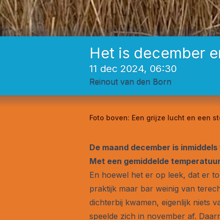
Het is december e
11 dec 2024, 06:30
Reinout van den Born
Foto boven:
Een grijze lucht en een s
De maand december is inmiddels 1
Met een gemiddelde temperatuur 
En hoewel het er op leek, dat er 
praktijk maar bar weinig van tere
dichterbij kwamen, eigenlijk niets
speelde zich in november af. Daarn