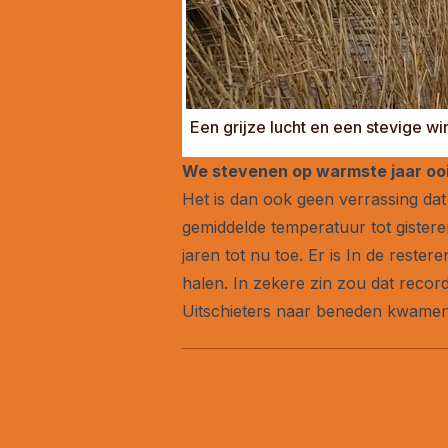
Een grijze lucht en een stevige w
We stevenen op warmste jaar ooi
Het is dan ook geen verrassing dat 
gemiddelde temperatuur tot gistere
jaren tot nu toe. Er is In de rest
halen. In zekere zin zou dat reco
Uitschieters naar beneden kwamen