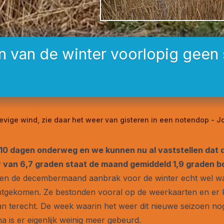
n van de winter voorlopig geen
tevige wind, zie daar het weer van gisteren in een notendop - 
0 dagen onderweg en we kunnen nu al vaststellen dat di
van 6,7 graden staat de maand gemiddeld 1,9 graden bo
toen de decembermaand aanbrak voor de winter echt wel wa
chtgekomen. Ze bestonden vooral op de weerkaarten en er k
 van terecht. De week waarin het weer dit nieuwe seizoen no
a is er eigenlijk weinig meer gebeurd.