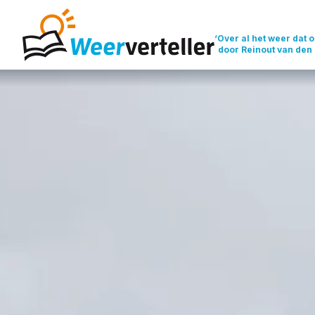
‘Over al het weer dat o
door Reinout van den