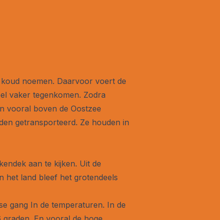
ht koud noemen. Daarvoor voert de
veel vaker tegenkomen. Zodra
an vooral boven de Oostzee
rden getransporteerd. Ze houden in
endek aan te kijken. Uit de
n het land bleef het grotendeels
kse gang In de temperaturen. In de
6 graden. En vooral de hoge