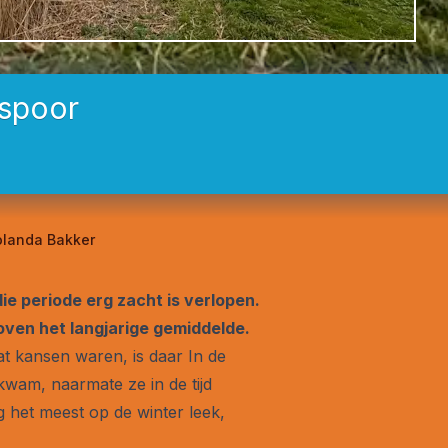
 spoor
Jolanda Bakker
e periode erg zacht is verlopen.
ven het langjarige gemiddelde.
t kansen waren, is daar In de
wam, naarmate ze in de tijd
g het meest op de winter leek,