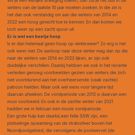
Wil je een eerlijke afweging maken, dan zul je het dus in de
winters van de laatste 10 jaar moeten zoeken. In die zin is
het dan ook verstandig om aan die winters van 2014 en
2022 een hoog gewicht toe te kennen. En dan komen we
toch weer op een zacht spoor uit.
Er is wel een beetje hoop
Is er dan helemaal geen hoop op winterweer? Zo erg is het
ook weer niet. De aanloop naar deze winter mag dan op die
naar de winters van 2014 en 2022 lijken, er zijn ook
duidelijke verschillen. Daarbij hebben we ook in het recente
verleden genoeg voorbeelden gezien van winters die zich
niet voortdurend aan het overheersende (vaak zachte)
patroon hielden. Maar ook wel eens voor langere tijd
daarvan afweken. De vorstperiode van 2012 is daarvan een
mooi voorbeeld. En ook in de zachte winter van 2021
hadden we in februari een mooie vorstperiode.
Een grote hulp kan daarbij een felle SSW zijn, een
plotselinge opwarming van de stratosfeer boven het
Noordpoolgebied, die vervolgens de poolwervel (de