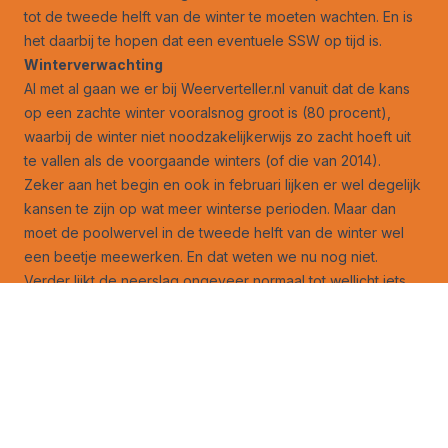
tot de tweede helft van de winter te moeten wachten. En is
het daarbij te hopen dat een eventuele SSW op tijd is.
Winterverwachting
Al met al gaan we er bij Weerverteller.nl vanuit dat de kans
op een zachte winter vooralsnog groot is (80 procent),
waarbij de winter niet noodzakelijkerwijs zo zacht hoeft uit
te vallen als de voorgaande winters (of die van 2014).
Zeker aan het begin en ook in februari lijken er wel degelijk
kansen te zijn op wat meer winterse perioden. Maar dan
moet de poolwervel in de tweede helft van de winter wel
een beetje meewerken. En dat weten we nu nog niet.
Verder lijkt de neerslag ongeveer normaal tot wellicht iets
boven normaal te zijn, maar door de hogedrukinvloeden
niet zo extreem als in de voorgaande winter. En als
hogedrukgebieden erin slagen om hun invloed bij ons uit te
oefenen, valt het met de stormen wellicht ook mee.
Als het anders wordt, melden we het ook
We blijven het natuurlijk volgen. En wat voor andere jaren