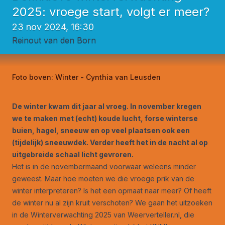
2025: vroege start, volgt er meer?
23 nov 2024, 16:30
Reinout van den Born
Foto boven:
Winter - Cynthia van Leusden
De winter kwam dit jaar al vroeg. In november kregen
we te maken met (echt) koude lucht, forse winterse
buien, hagel, sneeuw en op veel plaatsen ook een
(tijdelijk) sneeuwdek. Verder heeft het in de nacht al op
uitgebreide schaal licht gevroren.
Het is in de novembermaand voorwaar weleens minder
geweest. Maar hoe moeten we die vroege prik van de
winter interpreteren? Is het een opmaat naar meer? Of heeft
de winter nu al zijn kruit verschoten? We gaan het uitzoeken
in de Winterverwachting 2025 van Weerverteller.nl, die