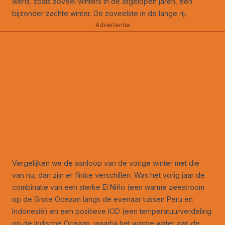
werd, zoals zoveel winters in de afgelopen jaren, een
bijzonder zachte winter. De zoveelste in de lange rij.
Advertentie
Vergelijken we de aanloop van de vorige winter met die
van nu, dan zijn er flinke verschillen. Was het vorig jaar de
combinatie van een sterke El Niño (een warme zeestroom
op de Grote Oceaan langs de evenaar tussen Peru en
Indonesië) en een positieve IOD (een temperatuurverdeling
op de Indische Oceaan, waarbij het warme water aan de