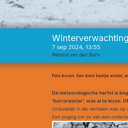
Winterverwachting 
7 sep 2024, 13:55
Reinout van den Born
Foto boven:
Een klein beetje winter,
De meteorologische herfst is be
‘horrorwinter’, was al te lezen. 
Onduidelijk in die verhalen was o
Een poging om ze van een onderbou