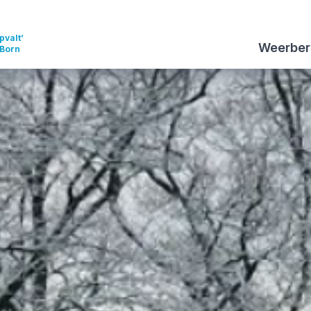
pvalt’
Weerber
 Born