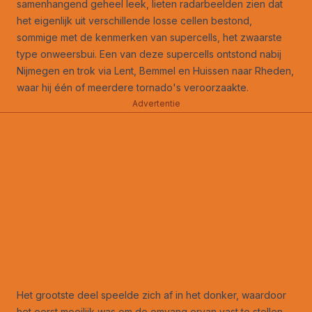
samenhangend geheel leek, lieten radarbeelden zien dat
het eigenlijk uit verschillende losse cellen bestond,
sommige met de kenmerken van supercells, het zwaarste
type onweersbui. Een van deze supercells ontstond nabij
Nijmegen en trok via Lent, Bemmel en Huissen naar Rheden,
waar hij één of meerdere tornado's veroorzaakte.
Advertentie
Het grootste deel speelde zich af in het donker, waardoor
het eerst moeilijk was om de omvang ervan vast te stellen.