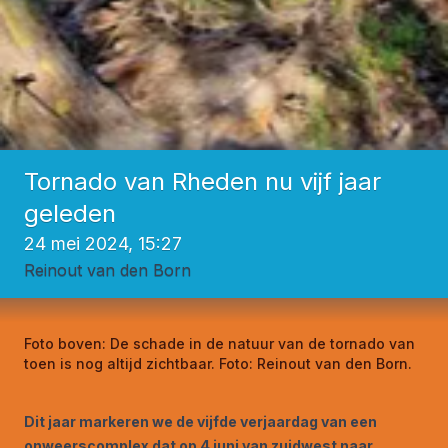
Tornado van Rheden nu vijf jaar
geleden
24 mei 2024, 15:27
Reinout van den Born
Foto boven:
De schade in de natuur van de tornado van
toen is nog altijd zichtbaar. Foto: Reinout van den Born.
Dit jaar markeren we de vijfde verjaardag van een
onweerscomplex dat op 4 juni van zuidwest naar