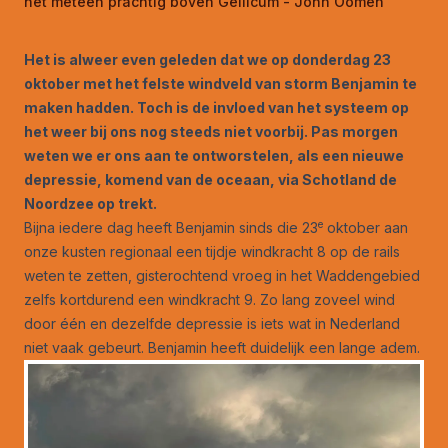
het meteen prachtig boven Gellicum - John Oomen
Het is alweer even geleden dat we op donderdag 23
oktober met het felste windveld van storm Benjamin te
maken hadden. Toch is de invloed van het systeem op
het weer bij ons nog steeds niet voorbij. Pas morgen
weten we er ons aan te ontworstelen, als een nieuwe
depressie, komend van de oceaan, via Schotland de
Noordzee op trekt.
e
Bijna iedere dag heeft Benjamin sinds die 23
oktober aan
onze kusten regionaal een tijdje windkracht 8 op de rails
weten te zetten, gisterochtend vroeg in het Waddengebied
zelfs kortdurend een windkracht 9. Zo lang zoveel wind
door één en dezelfde depressie is iets wat in Nederland
niet vaak gebeurt. Benjamin heeft duidelijk een lange adem.