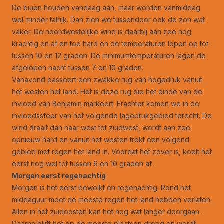
De buien houden vandaag aan, maar worden vanmiddag
wel minder talrijk. Dan zien we tussendoor ook de zon wat
vaker. De noordwestelijke wind is daarbij aan zee nog
krachtig en af en toe hard en de temperaturen lopen op tot
tussen 10 en 12 graden. De minimumtemperaturen lagen de
afgelopen nacht tussen 7 en 10 graden.
Vanavond passeert een zwakke rug van hogedruk vanuit
het westen het land. Het is deze rug die het einde van de
invloed van Benjamin markeert. Erachter komen we in de
invloedssfeer van het volgende lagedrukgebied terecht. De
wind draait dan naar west tot zuidwest, wordt aan zee
opnieuw hard en vanuit het westen trekt een volgend
gebied met regen het land in. Voordat het zover is, koelt het
eerst nog wel tot tussen 6 en 10 graden af.
Morgen eerst regenachtig
Morgen is het eerst bewolkt en regenachtig. Rond het
middaguur moet de meeste regen het land hebben verlaten.
Allen in het zuidoosten kan het nog wat langer doorgaan.
Daarna blijft het op de meeste plaatsen droog en wordt