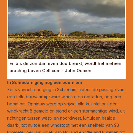
En als de zon dan even doorbreekt, wordt het meteen
prachtig boven Gellicum - John Oomen
In Schiedam ging nog een boom om
Zelfs vanochtend ging in Schiedam, tijdens de passage van
een felle bui waarbij zware windstoten optraden, nog een
boom om. Opnieuw werd op vrijwel alle kuststations een
windkracht 8 gemeld en stond er een stormachtige wind, uit
richtingen tussen west- en noordwest. IJmuiden haalde
daarbij tot nu toe een windstoot met een snelheid van 93
kilometer per uur, Hoek van Holland en Vlieland kwamen tot