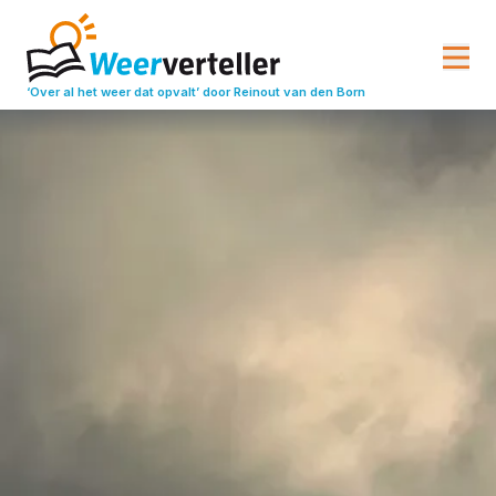
‘Over al het weer dat opvalt’
door Reinout van den Born