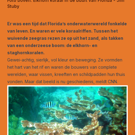
Foto boven:
Elkhorn koraal in de buurt van Florida - Jim
Stuby
Er was een tijd dat Florida’s onderwaterwereld fonkelde
van leven. En waren er vele koraalriffen. Tussen het
wuivende zeegras rezen ze op uit het zand, als takken
van een onderzeese boom: de elkhorn- en
staghornkoralen.
Gewei-achtig, sierlijk, vol kleur en beweging. Ze vormden
het hart van het rif en waren de bouwers van complete
werelden, waar vissen, kreeften en schildpadden hun thuis
vonden. Maar dat beeld is nu geschiedenis,
meldt CNN
.