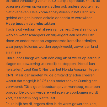
extreme verbleking vanaf 2040 jaarlijks optreden. En als de
oceanen blijven opwarmen, zullen ook andere soorten het
niet overleven. Hele koraalecosystemen in het Caribisch
gebied dreigen binnen enkele decennia te verdwijnen.
Hoop tussen de brokstukken
Toch is dit verhaal niet alleen van verlies. Overal in Florida
werken wetenschappers en vrijwilligers aan herstel. Dat
doen ze onder meer op zogenoemde koraalboerderijen,
waar jonge kolonies worden opgekweekt, zowel aan land
als in zee.
Hun succes hangt wel van één ding af: of we er op aarde in
slagen de opwarming uiteindelijk te stoppen. ‘Koraal kan
herstellen,’ zegt Keri O’Neil van het Florida Aquarium tegen
CNN. ‘Maar dan moeten wij de omstandigheden creëren
waarin dat mogelijk is.’ Of zoals onderzoeker Cunning het
verwoordt: ‘Dit is geen boodschap van wanhoop, maar een
oproep. De tijd om verdere verliezen te voorkomen wordt
kort, maar het is nog niet te laat.’
En zo blijft het rif, ergens diep in de warm geworden zee,