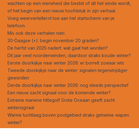
wachten op een mensheid die beslist of dit het einde wordt,
of het begin van een nieuw hoofdstuk in zijn verhaal.
Voeg weerverteller.nl toe aan het startscherm van je
telefoon
Mis ook deze verhalen niet
:
30-Daagse (+): begin november 20 graden?
De herfst van 2025 nadert: wat gaat het worden?
Dit jaar veel noordenwinden, daardoor straks koude winter?
Eerste doorkijkje naar winter 2026: er borrelt zowaar iets
Tweede doorkijkje naar de winter: signalen tegenstrijdiger
geworden
Derde doorkijkje naar winter 2026: nog steeds perspectief
Een nieuw zacht signaal voor de komende winter?
Extreme mariene hittegolf Grote Oceaan geeft zacht
wintersignaal
Warme luchtlaag boven poolgebied straks geheime wapen
winter?
De hoop op een bijzondere winter is nog niet verdwenen
Winters in Nederland produceren steeds minder kou