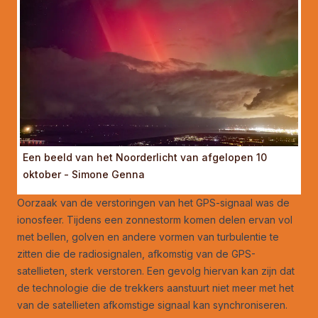
Een beeld van het Noorderlicht van afgelopen 10
oktober - Simone Genna
Oorzaak van de verstoringen van het GPS-signaal was de
ionosfeer. Tijdens een zonnestorm komen delen ervan vol
met bellen, golven en andere vormen van turbulentie te
zitten die de radiosignalen, afkomstig van de GPS-
satellieten, sterk verstoren. Een gevolg hiervan kan zijn dat
de technologie die de trekkers aanstuurt niet meer met het
van de satellieten afkomstige signaal kan synchroniseren.