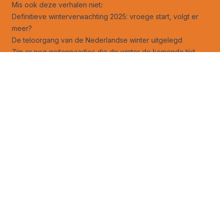
Mis ook deze verhalen niet
:
Definitieve winterverwachting 2025: vroege start, volgt er
meer?
De teloorgang van de Nederlandse winter uitgelegd
Zijn er nog geitenpaadjes die de winter de komende tijd
kan nemen?
30-Daagse: eerst kouder, en hoe dan verder?
De extreme mist van 5 december 1962
Opwarmend water dreigt de golfstroom stil te leggen
Volg ons ook op
facebook
en
X
!
Jouw foto op Weerverteller.nl?
Stuur je foto naar foto@weerverteller.nl, of via X met de
vermelding van @weerverteller
Weeranalyse
Weerbeleving
Weeruitleg
Weerverleden