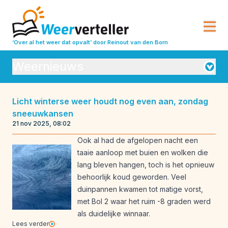
‘Over al het weer dat opvalt’
door Reinout van den Born
Weernieuws
Orkanen
Licht winterse weer houdt nog even aan, zondag
sneeuwkansen
Seizoensverwachtingen
Vulkanisme
21 nov 2025, 08:02
Weeranalyse
Weerbeleving
Ook al had de afgelopen nacht een
taaie aanloop met buien en wolken die
Weeroverzichten
Weerrecords
lang bleven hangen, toch is het opnieuw
Weersverwachting
Weeruitleg
behoorlijk koud geworden. Veel
duinpannen kwamen tot matige vorst,
Weerverleden
met Bol 2 waar het ruim -8 graden werd
als duidelijke winnaar.
Lees verder