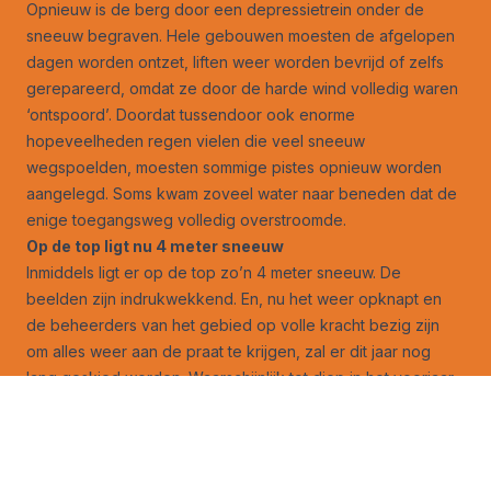
Opnieuw is de berg door een depressietrein onder de
sneeuw begraven. Hele gebouwen moesten de afgelopen
dagen worden ontzet, liften weer worden bevrijd of zelfs
gerepareerd, omdat ze door de harde wind volledig waren
‘ontspoord’. Doordat tussendoor ook enorme
hopeveelheden regen vielen die veel sneeuw
wegspoelden, moesten sommige pistes opnieuw worden
aangelegd. Soms kwam zoveel water naar beneden dat de
enige toegangsweg volledig overstroomde.
Op de top ligt nu 4 meter sneeuw
Inmiddels ligt er op de top zo’n 4 meter sneeuw. De
beelden zijn indrukwekkend. En, nu het weer opknapt en
de beheerders van het gebied op volle kracht bezig zijn
om alles weer aan de praat te krijgen, zal er dit jaar nog
lang geskied worden. Waarschijnlijk tot diep in het voorjaar.
Het mag dan zo zijn dat de Sierra Nevada voor de echte
skiër niet dat te bieden heeft wat we in de Alpen over het
algemeen gewend zijn, de combinatie van één van de
mooiste steden van Spanje onderaan de berg en dat