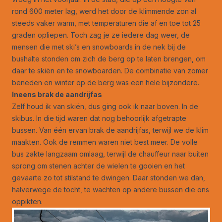
rond 600 meter lag, werd het door de klimmende zon al
steeds vaker warm, met temperaturen die af en toe tot 25
graden opliepen. Toch zag je ze iedere dag weer, de
mensen die met ski’s en snowboards in de nek bij de
bushalte stonden om zich de berg op te laten brengen, om
daar te skiën en te snowboarden. De combinatie van zomer
beneden en winter op de berg was een hele bijzondere.
Ineens brak de aandrijfas
Zelf houd ik van skiën, dus ging ook ik naar boven. In de
skibus. In die tijd waren dat nog behoorlijk afgetrapte
bussen. Van één ervan brak de aandrijfas, terwijl we de klim
maakten. Ook de remmen waren niet best meer. De volle
bus zakte langzaam omlaag, terwijl de chauffeur naar buiten
sprong om stenen achter de wielen te gooien en het
gevaarte zo tot stilstand te dwingen. Daar stonden we dan,
halverwege de tocht, te wachten op andere bussen die ons
oppikten.