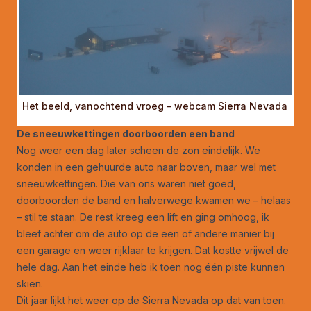
Het beeld, vanochtend vroeg - webcam Sierra Nevada
De sneeuwkettingen doorboorden een band
Nog weer een dag later scheen de zon eindelijk. We
konden in een gehuurde auto naar boven, maar wel met
sneeuwkettingen. Die van ons waren niet goed,
doorboorden de band en halverwege kwamen we – helaas
– stil te staan. De rest kreeg een lift en ging omhoog, ik
bleef achter om de auto op de een of andere manier bij
een garage en weer rijklaar te krijgen. Dat kostte vrijwel de
hele dag. Aan het einde heb ik toen nog één piste kunnen
skiën.
Dit jaar lijkt het weer op de Sierra Nevada op dat van toen.