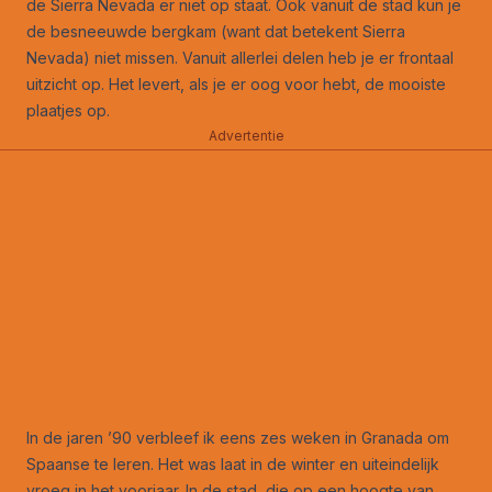
de Sierra Nevada er niet op staat. Ook vanuit de stad kun je
de besneeuwde bergkam (want dat betekent Sierra
Nevada) niet missen. Vanuit allerlei delen heb je er frontaal
uitzicht op. Het levert, als je er oog voor hebt, de mooiste
plaatjes op.
Advertentie
In de jaren ’90 verbleef ik eens zes weken in Granada om
Spaanse te leren. Het was laat in de winter en uiteindelijk
vroeg in het voorjaar. In de stad, die op een hoogte van