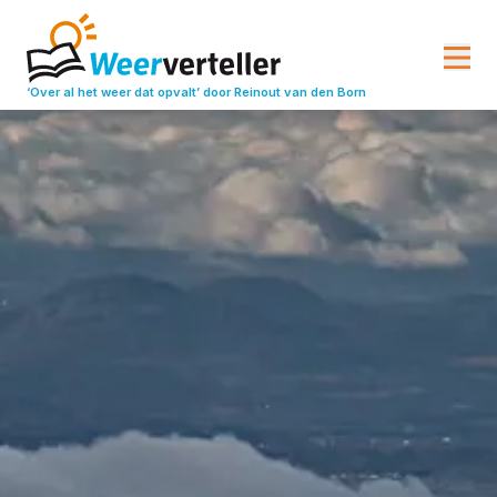
‘Over al het weer dat opvalt’
door Reinout van den Born