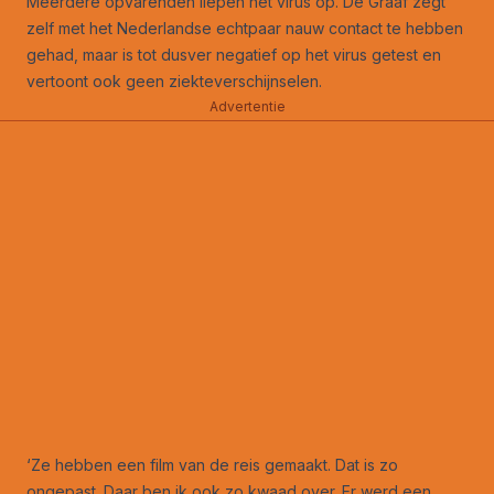
Meerdere opvarenden liepen het virus op. De Graaf zegt
zelf met het Nederlandse echtpaar nauw contact te hebben
gehad, maar is tot dusver negatief op het virus getest en
vertoont ook geen ziekteverschijnselen.
Advertentie
‘Ze hebben een film van de reis gemaakt. Dat is zo
ongepast. Daar ben ik ook zo kwaad over. Er werd een