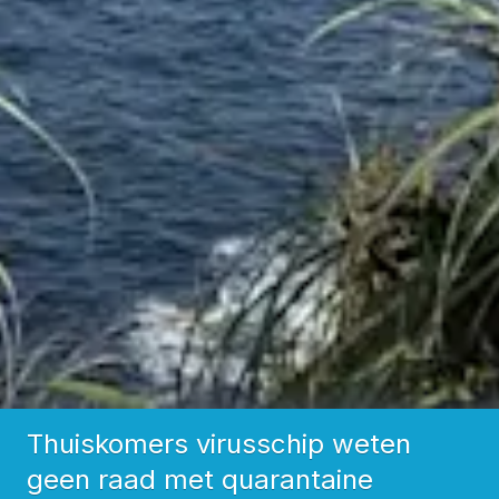
Thuiskomers virusschip weten
geen raad met quarantaine