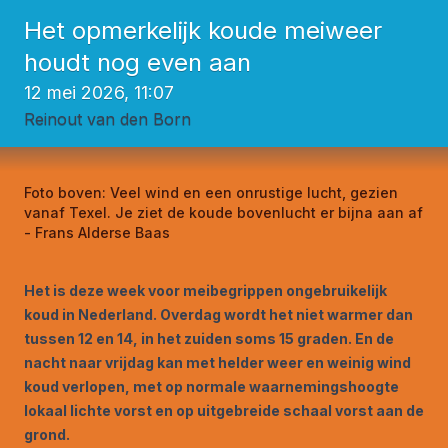
Het opmerkelijk koude meiweer
houdt nog even aan
12 mei 2026, 11:07
Reinout van den Born
Foto boven:
Veel wind en een onrustige lucht, gezien
vanaf Texel. Je ziet de koude bovenlucht er bijna aan af
- Frans Alderse Baas
Het is deze week voor meibegrippen ongebruikelijk
koud in Nederland. Overdag wordt het niet warmer dan
tussen 12 en 14, in het zuiden soms 15 graden. En de
nacht naar vrijdag kan met helder weer en weinig wind
koud verlopen, met op normale waarnemingshoogte
lokaal lichte vorst en op uitgebreide schaal vorst aan de
grond.