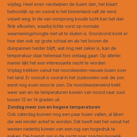
vrijdag. Heel even verdwijnen de buien dan, het klaart
behoorlijk op en vooral in het binnenland valt de wind
vrijwel weg. In de van oorsprong koude lucht kan het dan
flink afkoelen, waarbij lichte vorst op normale
waarnemingshoogte niet uit te sluiten is. Grondvorst komt er
hoe dan ook op grote schaal en als het boven de
duinpannen helder blijft, wat nog niet zeker is, kan de
temperatuur daar helemaal fors omlaag gaan. Op allerlei
manier lijkt het een interessante nacht te worden.
Vrijdag trekken vanuit het noordwesten nieuwe buien over
het land. Er vooruit is vooral in het zuidoosten ook de zon
eerst nog even mooi te zien. De noordwestenwind trekt
weer aan en de temperaturen komen van noord naar zuid
tussen 12 en 14 graden uit.
Zondag meer zon en hogere temperaturen
Ook zaterdag kunnen nog een paar buien vallen, al lijken
die wel minder actief te worden. Dat heeft met het vanuit het
westen naderbij komen van een rug van hogedruk te
maken. Die brengt ons in de nacht naar zondag mogelijk