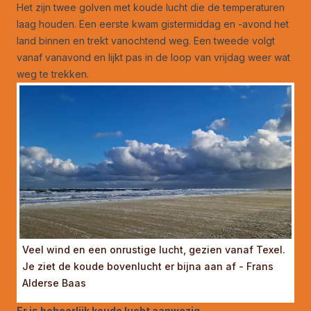
Het zijn twee golven met koude lucht die de temperaturen
laag houden. Een eerste kwam gistermiddag en -avond het
land binnen en trekt vanochtend weg. Een tweede volgt
vanaf vanavond en lijkt pas in de loop van vrijdag weer wat
weg te trekken.
Veel wind en een onrustige lucht, gezien vanaf Texel.
Je ziet de koude bovenlucht er bijna aan af - Frans
Alderse Baas
Er is behoorlijk koude lucht aanwezig