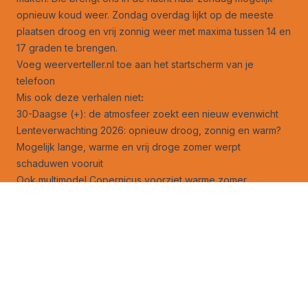
opnieuw koud weer. Zondag overdag lijkt op de meeste
plaatsen droog en vrij zonnig weer met maxima tussen 14 en
17 graden te brengen.
Voeg weerverteller.nl toe aan het startscherm van je
telefoon
Mis ook deze verhalen niet
:
30-Daagse (+): de atmosfeer zoekt een nieuw evenwicht
Lenteverwachting 2026: opnieuw droog, zonnig en warm?
Mogelijk lange, warme en vrij droge zomer werpt
schaduwen vooruit
Ook multimodel Copernicus voorziet warme zomer
Zomer 2026: wordt het een herhaling van 1976?
Is er nog kans op een koude zomer? Eigenlijk niet…
Een mogelijke super El Niño kondigt zich aan
Contouren van naderende super El Niño steeds duidelijker
Verwachtingen voor naderende super El Niño verder
opgevoerd
Wat doet de naderende El Niño met het weer in de