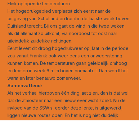
Flink oplopende temperaturen
Het hogedrukgebied verplaatst zich eerst naar de
omgeving van Schotland en komt in de laatste week boven
Duitsland terecht. Bij ons gaat de wind in die twee weken,
als dit allemaal zo uitkomt, via noordoost tot oost naar
uiteindelijk zuidelijke richtingen.
Eerst levert dit droog hogedrukweer op, laat in de periode
zou vanuit Frankrijk ook weer eens een onweersstoring
kunnen komen. De temperaturen gaan geleidelijk omhoog
en komen in week 6 ruim boven normaal uit. Dan wordt het
warm en later benauwd zomerweer.
Samenvattend:
Als het verhaal hierboven één ding laat zien, dan is dat wel
dat de atmosfeer naar een nieuw evenwicht zoekt. Nu de
invloed van de SSW’s, eerder deze lente, is uitgewerkt,
liggen nieuwe routes open. En het is nog niet duidelijk
welke daarvan het weer zal gaan kiezen.
De grote onzekerheid van dit moment betekent dat deze
30-daagse verwachting er over een week heel anders uit