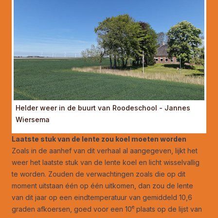
Helder weer in de buurt van Roodeschool - Jannes
Wiersema
Laatste stuk van de lente zou koel moeten worden
Zoals in de aanhef van dit verhaal al aangegeven, lijkt het
weer het laatste stuk van de lente koel en licht wisselvallig
te worden. Zouden de verwachtingen zoals die op dit
moment uitstaan één op één uitkomen, dan zou de lente
van dit jaar op een eindtemperatuur van gemiddeld 10,6
e
graden afkoersen, goed voor een 10
plaats op de lijst van