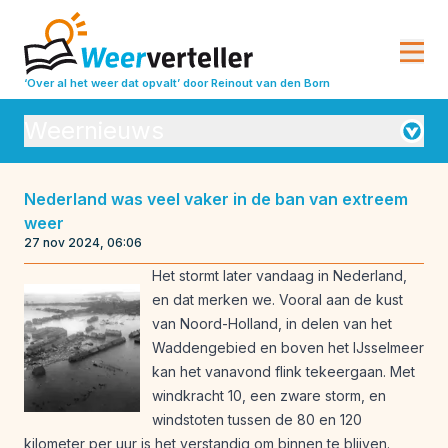
‘Over al het weer dat opvalt’
door Reinout van den Born
Weernieuws
Orkanen
Nederland was veel vaker in de ban van extreem
weer
Seizoensverwachtingen
Vulkanisme
27 nov 2024, 06:06
Weeranalyse
Weerbeleving
Het stormt later vandaag in Nederland,
en dat merken we. Vooral aan de kust
Weeroverzichten
Weerrecords
van Noord-Holland, in delen van het
Weersverwachting
Weeruitleg
Waddengebied en boven het IJsselmeer
kan het vanavond flink tekeergaan. Met
Weerverleden
windkracht 10, een zware storm, en
windstoten tussen de 80 en 120
kilometer per uur is het verstandig om binnen te blijven.