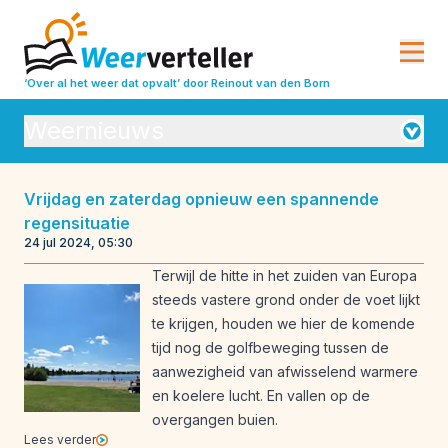
‘Over al het weer dat opvalt’
door Reinout van den Born
Weernieuws
Orkanen
Vrijdag en zaterdag opnieuw een spannende
regensituatie
Seizoensverwachtingen
Vulkanisme
24 jul 2024, 05:30
Weeranalyse
Weerbeleving
Terwijl de hitte in het zuiden van Europa
steeds vastere grond onder de voet lijkt
Weeroverzichten
Weerrecords
te krijgen, houden we hier de komende
Weersverwachting
Weeruitleg
tijd nog de golfbeweging tussen de
aanwezigheid van afwisselend warmere
Weerverleden
en koelere lucht. En vallen op de
overgangen buien.
Lees verder