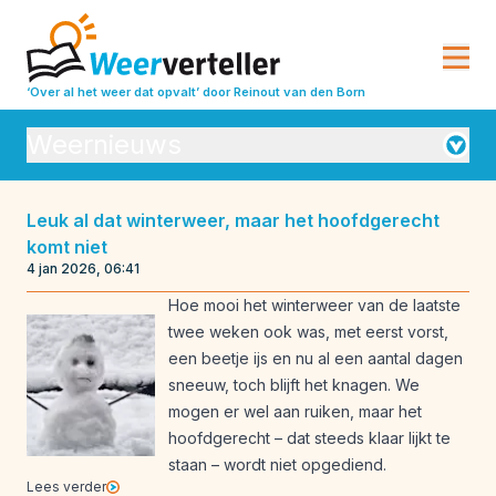
‘Over al het weer dat opvalt’
door Reinout van den Born
Weernieuws
Orkanen
Leuk al dat winterweer, maar het hoofdgerecht
komt niet
Seizoensverwachtingen
Vulkanisme
4 jan 2026, 06:41
Weeranalyse
Weerbeleving
Hoe mooi het winterweer van de laatste
twee weken ook was, met eerst vorst,
Weeroverzichten
Weerrecords
een beetje ijs en nu al een aantal dagen
Weersverwachting
Weeruitleg
sneeuw, toch blijft het knagen. We
mogen er wel aan ruiken, maar het
Weerverleden
hoofdgerecht – dat steeds klaar lijkt te
staan – wordt niet opgediend.
Lees verder