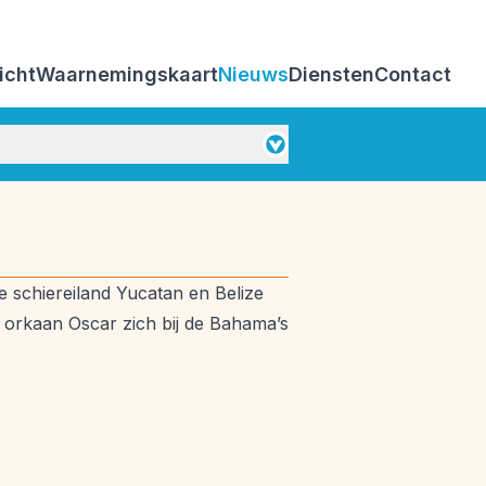
icht
Waarnemingskaart
Nieuws
Diensten
Contact
Weerbeleving
 schiereiland Yucatan en Belize
e orkaan Oscar zich bij de Bahama’s