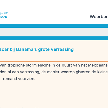
pvalt’
Weerber
 Born
izoensverwachtingen
Vulkanisme
Weeranalyse
scar bij Bahama’s grote verrassing
ds
Weersverwachting
Weeruitleg
Weerverleden
van tropische storm Nadine in de buurt van het Mexicaanse
den al een verrassing, de manier waarop gisteren de klein
 niemand voorzien.