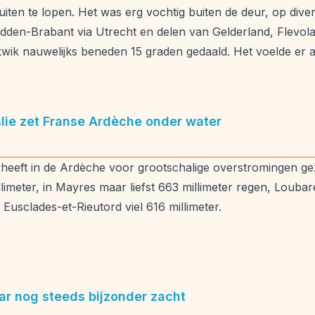
iten te lopen. Het was erg vochtig buiten de deur, op dive
dden-Brabant via Utrecht en delen van Gelderland, Flevolan
wik nauwelijks beneden 15 graden gedaald. Het voelde er al
lie zet Franse Ardèche onder water
heeft in de Ardèche voor grootschalige overstromingen gez
llimeter, in Mayres maar liefst 663 millimeter regen, Louba
Eusclades-et-Rieutord viel 616 millimeter.
ar nog steeds bijzonder zacht