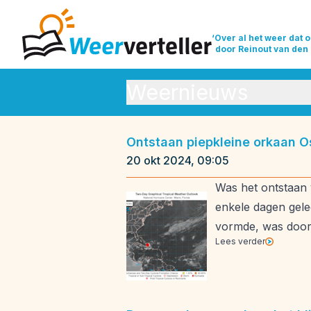
‘Over al het weer dat o
door Reinout van den
Weernieuws
Orkanen
Se
Ontstaan piepkleine orkaan O
Weeroverzichten
Weerrecor
20 okt 2024, 09:05
Was het ontstaan 
enkele dagen gele
vormde, was door
Lees verder