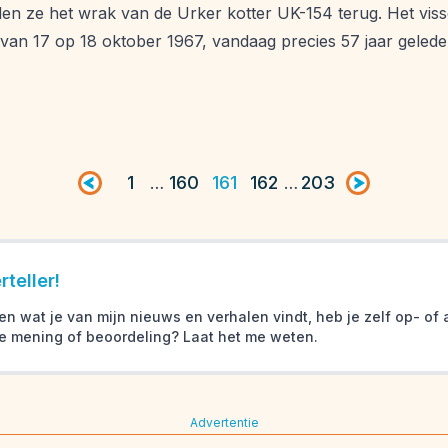
den ze het wrak van de Urker kotter UK-154 terug. Het viss
 van 17 op 18 oktober 1967, vandaag precies 57 jaar gele
Vorige pagina
1
160
161
162
203
Volgende pag
…
…
teller!
en wat je van mijn nieuws en verhalen vindt, heb je zelf op- o
e mening of beoordeling? Laat het me weten.
Advertentie