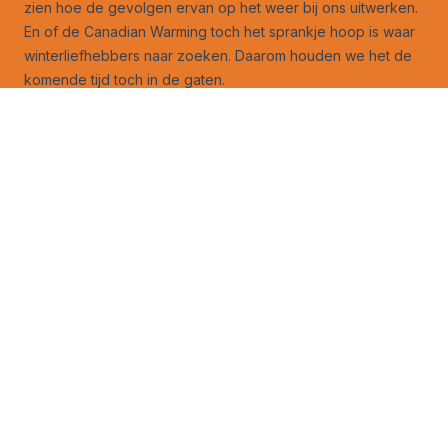
zien hoe de gevolgen ervan op het weer bij ons uitwerken.
En of de Canadian Warming toch het sprankje hoop is waar
winterliefhebbers naar zoeken. Daarom houden we het de
komende tijd toch in de gaten.
Mis ook deze verhalen niet
:
Definitieve winterverwachting 2025: vroege start, volgt er
meer?
De teloorgang van de Nederlandse winter uitgelegd
Zijn er nog geitenpaadjes die de winter de komende tijd
kan nemen?
30-Daagse (+): toch nog een verrassing uit de hoge hoed?
De extreme mist van 5 december 1962
Opwarmend water dreigt de golfstroom stil te leggen
Volg ons ook op
facebook
en
X
!
Jouw foto op Weerverteller.nl?
Stuur je foto naar foto@weerverteller.nl, of via X met de
vermelding van @weerverteller