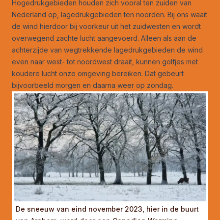
Hogedrukgebieden houden zich vooral ten zuiden van
Nederland op, lagedrukgebieden ten noorden. Bij ons waait
de wind hierdoor bij voorkeur uit het zuidwesten en wordt
overwegend zachte lucht aangevoerd. Alleen als aan de
achterzijde van wegtrekkende lagedrukgebieden de wind
even naar west- tot noordwest draait, kunnen golfjes met
koudere lucht onze omgeving bereiken. Dat gebeurt
bijvoorbeeld morgen en daarna weer op zondag.
De sneeuw van eind november 2023, hier in de buurt