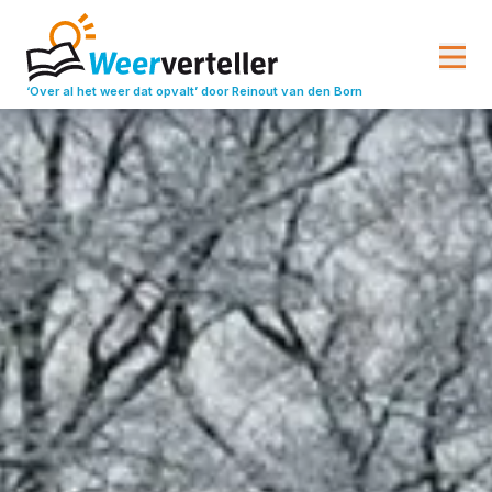
‘Over al het weer dat opvalt’
door Reinout van den Born