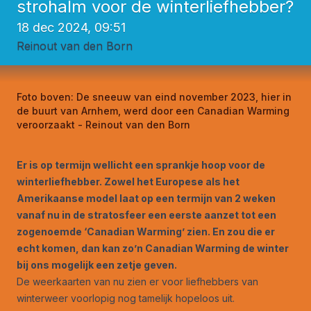
strohalm voor de winterliefhebber?
18 dec 2024, 09:51
Reinout van den Born
Foto boven:
De sneeuw van eind november 2023, hier in
de buurt van Arnhem, werd door een Canadian Warming
veroorzaakt - Reinout van den Born
Er is op termijn wellicht een sprankje hoop voor de
winterliefhebber. Zowel het Europese als het
Amerikaanse model laat op een termijn van 2 weken
vanaf nu in de stratosfeer een eerste aanzet tot een
zogenoemde ‘Canadian Warming’ zien. En zou die er
echt komen, dan kan zo’n Canadian Warming de winter
bij ons mogelijk een zetje geven.
De weerkaarten van nu zien er voor liefhebbers van
winterweer voorlopig nog tamelijk hopeloos uit.