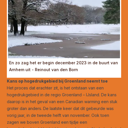
En zo zag het er begin december 2023 in de buurt van
Arnhem uit - Reinout van den Born
Kans op hogedrukgebied bij Groenland neemt toe
Het proces dat erachter zit, is het ontstaan van een
hogedrukgebied in de regio Groenland – IJsland. De kans
daarop is in het geval van een Canadian warming een stuk
groter dan anders. De laatste keer dat dit gebeurde was
vorig jaar, in de tweede helft van november. Ook toen
zagen we boven Groenland een tijdje een