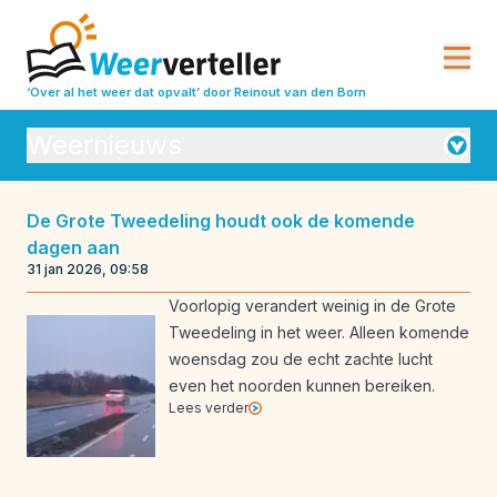
‘Over al het weer dat opvalt’
door Reinout van den Born
Weernieuws
Orkanen
De Grote Tweedeling houdt ook de komende
dagen aan
Seizoensverwachtingen
Vulkanisme
31 jan 2026, 09:58
Weeranalyse
Weerbeleving
Voorlopig verandert weinig in de Grote
Tweedeling in het weer. Alleen komende
Weeroverzichten
Weerrecords
woensdag zou de echt zachte lucht
Weersverwachting
Weeruitleg
even het noorden kunnen bereiken.
Lees verder
Weerverleden