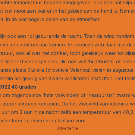
e echte temperatuur hebben aangegeven, ook doordat mijn 
t wel mooi zien wat er in het gebied aan de hand is. Namel
al in de wat hogere delen van de atmosfeer.
ijk ook een rol gedurende de nacht. Toen de wind rondom h
nin de nacht omlaag komen. En mengde zich daar met de k
uur, ook al was het donker, toch geleidelijk weer tot bijn
t dit soort verschijnselen, die ook wel ‘heatbursts’ of he
aanse plaats Cullera (provincie Valencia) vielen in august
terrein als gevolg van zware windstoten instortten. Het festi
 2022 40 graden
en om zogenoemde ‘hete valwinden’ of ‘heatbursts’, zware 
raturen extreem opliepen. Op het vliegveld van Valencia we
r uur om 3 uur in de nacht zelfs een temperatuur van 40,
agen toen op meerdere plaatsen voor.
Advertentie