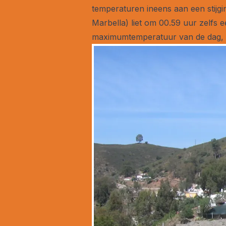
temperaturen ineens aan een stijgi
Marbella) liet om 00.59 uur zelfs 
maximumtemperatuur van de dag, a