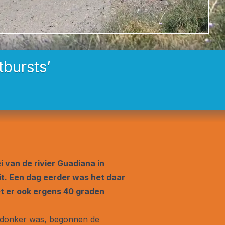
tbursts’
i van de rivier Guadiana in
it. Een dag eerder was het daar
et er ook ergens 40 graden
ng donker was, begonnen de