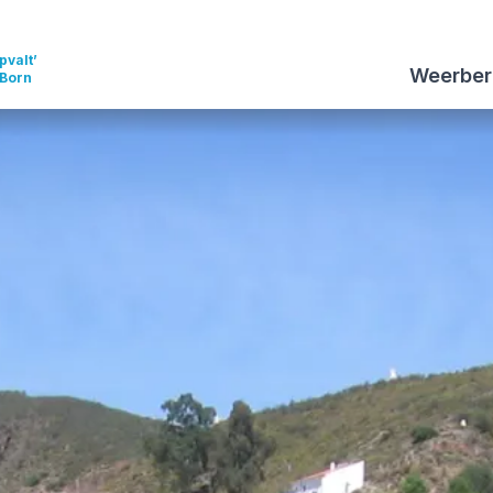
pvalt’
Weerber
 Born