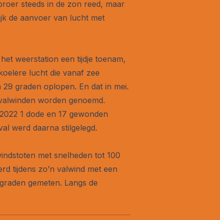
broer steeds in de zon reed, maar
ijk de aanvoer van lucht met
et weerstation een tijdje toenam,
oelere lucht die vanaf zee
a 29 graden oplopen. En dat in mei.
te valwinden worden genoemd.
us 2022 1 dode en 17 gewonden
val werd daarna stilgelegd.
windstoten met snelheden tot 100
rd tijdens zo’n valwind met een
3 graden gemeten. Langs de