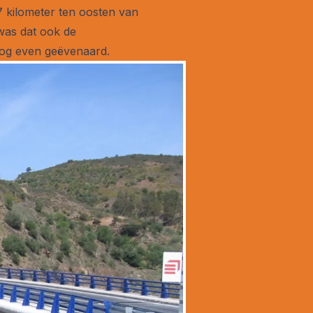
7 kilometer ten oosten van
 was dat ook de
nog even geëvenaard.