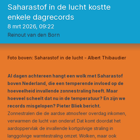
Saharastof in de lucht kostte
enkele dagrecords
8 mrt 2026, 09:22
Reinout van den Born
Foto boven:
Saharastof in de lucht - Albert Thibaudier
Al dagen achtereen hangt een wolk met Saharastof
boven Nederland, die een temperende invloed op de
hoeveelheid invallende zonnestraling heeft. Maar
hoeveel scheelt dat nu in de temperatuur? En zijn we
records misgelopen? Pieter Bliek bericht.
Zonnestralen die de aardse atmosfeer overdag inkomen,
verwarmen de lucht van onderaf. Dat komt doordat het
aardoppervlak de invallende kortgolvige straling in
langgolvige warmtestraling omzet. Wolken, maar ook