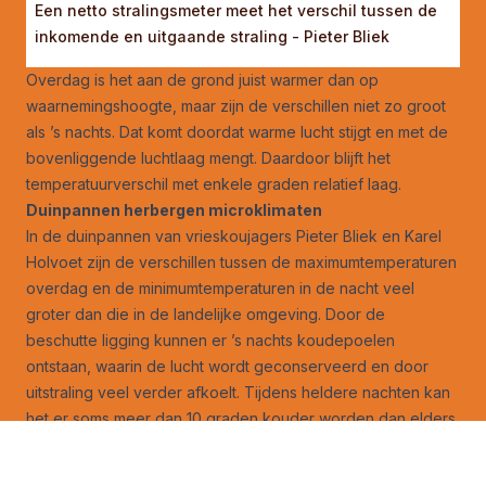
Een netto stralingsmeter meet het verschil tussen de
inkomende en uitgaande straling - Pieter Bliek
Overdag is het aan de grond juist warmer dan op
waarnemingshoogte, maar zijn de verschillen niet zo groot
als ’s nachts. Dat komt doordat warme lucht stijgt en met de
bovenliggende luchtlaag mengt. Daardoor blijft het
temperatuurverschil met enkele graden relatief laag.
Duinpannen herbergen microklimaten
In de duinpannen van vrieskoujagers Pieter Bliek en Karel
Holvoet zijn de verschillen tussen de maximumtemperaturen
overdag en de minimumtemperaturen in de nacht veel
groter dan die in de landelijke omgeving. Door de
beschutte ligging kunnen er ’s nachts koudepoelen
ontstaan, waarin de lucht wordt geconserveerd en door
uitstraling veel verder afkoelt. Tijdens heldere nachten kan
het er soms meer dan 10 graden kouder worden dan elders.
Overdag, als de zon schijnt en er weinig wind staat, kan het
in de duinpannen daarentegen juist bloedheet worden.