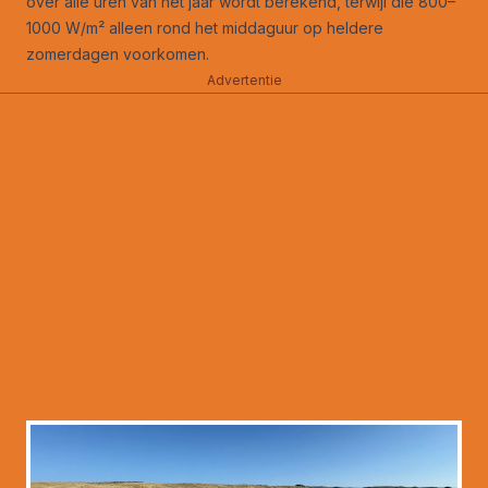
over alle uren van het jaar wordt berekend, terwijl die 800–
1000 W/m² alleen rond het middaguur op heldere
zomerdagen voorkomen.
Advertentie