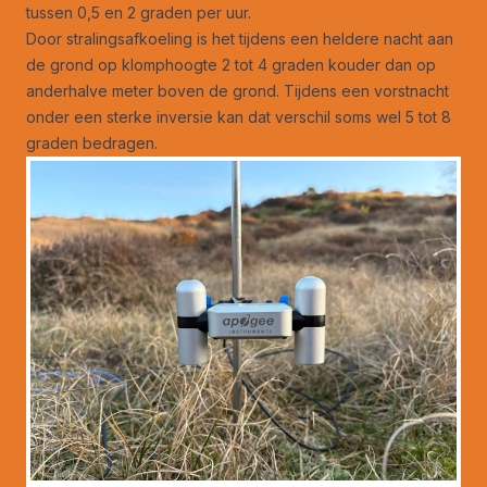
tussen 0,5 en 2 graden per uur.
Door stralingsafkoeling is het tijdens een heldere nacht aan
de grond op klomphoogte 2 tot 4 graden kouder dan op
anderhalve meter boven de grond. Tijdens een vorstnacht
onder een sterke inversie kan dat verschil soms wel 5 tot 8
graden bedragen.