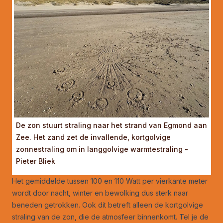
De zon stuurt straling naar het strand van Egmond aan
Zee. Het zand zet de invallende, kortgolvige
zonnestraling om in langgolvige warmtestraling -
Pieter Bliek
Het gemiddelde tussen 100 en 110 Watt per vierkante meter
wordt door nacht, winter en bewolking dus sterk naar
beneden getrokken. Ook dit betreft alleen de kortgolvige
straling van de zon, die de atmosfeer binnenkomt. Tel je de