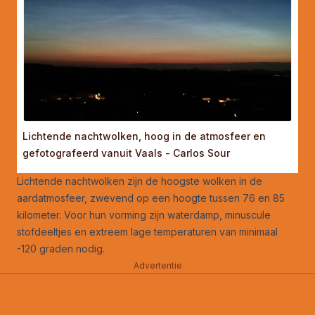
Lichtende nachtwolken, hoog in de atmosfeer en
gefotografeerd vanuit Vaals - Carlos Sour
Lichtende nachtwolken zijn de hoogste wolken in de
aardatmosfeer, zwevend op een hoogte tussen 76 en 85
kilometer. Voor hun vorming zijn waterdamp, minuscule
stofdeeltjes en extreem lage temperaturen van minimaal
-120 graden nodig.
Advertentie