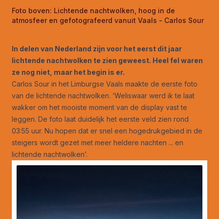
Foto boven:
Lichtende nachtwolken, hoog in de
atmosfeer en gefotografeerd vanuit Vaals - Carlos Sour
In delen van Nederland zijn voor het eerst dit jaar
lichtende nachtwolken te zien geweest. Heel fel waren
ze nog niet, maar het begin is er.
Carlos Sour in het Limburgse Vaals maakte de eerste foto
van de lichtende nachtwolken. ‘Weliswaar werd ik te laat
wakker om het mooiste moment van de display vast te
leggen. De foto laat duidelijk het eerste veld zien rond
03:55 uur. Nu hopen dat er snel een hogedrukgebied in de
steigers wordt gezet met meer heldere nachten ... en
lichtende nachtwolken’.