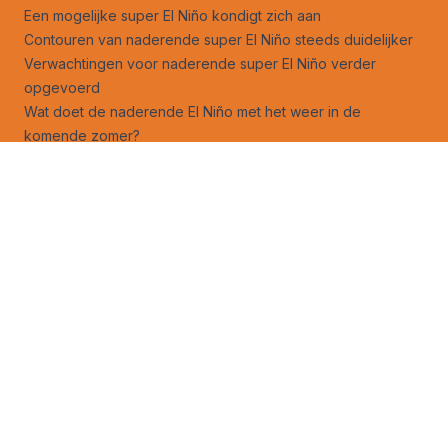
Een mogelijke super El Niño kondigt zich aan
Contouren van naderende super El Niño steeds duidelijker
Verwachtingen voor naderende super El Niño verder
opgevoerd
Wat doet de naderende El Niño met het weer in de
komende zomer?
‘Koude blob’ oceaan lijkt direct gevolg van afname kracht
AMOC
Spanje krijgt in anderhalf jaar tijd drie grote
zonsverduisteringen
Volg ons ook op
facebook
,
X
,
Instagram
en
Bluesky
!
Jouw foto op Weerverteller.nl?
Stuur je foto naar foto@weerverteller.nl, of via X met de
vermelding van @weerverteller
Weeranalyse
Weersverwachting
Weeruitleg