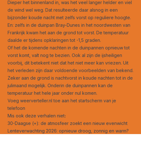
Dieper het binnenland in, was het veel langer helder en viel
de wind wel weg. Dat resulteerde daar alsnog in een
bijzonder koude nacht met zelfs vorst op reguliere hoogte.
En: zelfs in de duinpan Bray-Dunes in het noordwesten van
Frankrijk kwam het aan de grond tot vorst. De temperatuur
daalde er tijdens opklaringen tot -1,5 graden.
Of het de komende nachten in de duinpannen opnieuw tot
vorst komt, valt nog te bezien. Ook al zijn de ijsheiligen
voorbij, dit betekent niet dat het niet meer kan vriezen. Uit
het verleden zijn daar voldoende voorbeelden van bekend.
Zeker aan de grond is nachtvorst in koude nachten tot in de
julimaand mogelijk. Onderin de duinpannen kan de
temperatuur het hele jaar onder nul komen.
Voeg weerverteller.nl toe aan het startscherm van je
telefoon
Mis ook deze verhalen niet
:
30-Daagse (+): de atmosfeer zoekt een nieuw evenwicht
Lenteverwachting 2026: opnieuw droog, zonnig en warm?
Mogelijk lange, warme en vrij droge zomer werpt