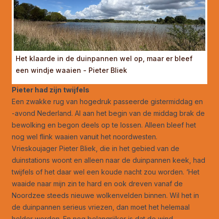
Het klaarde in de duinpannen wel op, maar er bleef
een windje waaien - Pieter Bliek
Pieter had zijn twijfels
Een zwakke rug van hogedruk passeerde gistermiddag en
-avond Nederland. Al aan het begin van de middag brak de
bewolking en begon deels op te lossen. Alleen bleef het
nog wel flink waaien vanuit het noordwesten.
Vrieskoujager Pieter Bliek, die in het gebied van de
duinstations woont en alleen naar de duinpannen keek, had
twijfels of het daar wel een koude nacht zou worden. ‘Het
waaide naar mijn zin te hard en ook dreven vanaf de
Noordzee steeds nieuwe wolkenvelden binnen. Wil het in
de duinpannen serieus vriezen, dan moet het helemaal
helder worden. En nog belangrijker is dat de wind