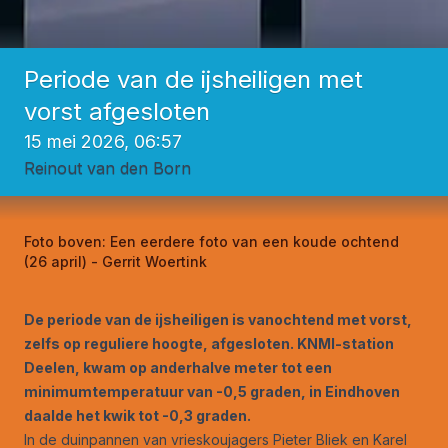
Periode van de ijsheiligen met
vorst afgesloten
15 mei 2026, 06:57
Reinout van den Born
Foto boven:
Een eerdere foto van een koude ochtend
(26 april) - Gerrit Woertink
De periode van de ijsheiligen is vanochtend met vorst,
zelfs op reguliere hoogte, afgesloten. KNMI-station
Deelen, kwam op anderhalve meter tot een
minimumtemperatuur van -0,5 graden, in Eindhoven
daalde het kwik tot -0,3 graden.
In de duinpannen van vrieskoujagers Pieter Bliek en Karel