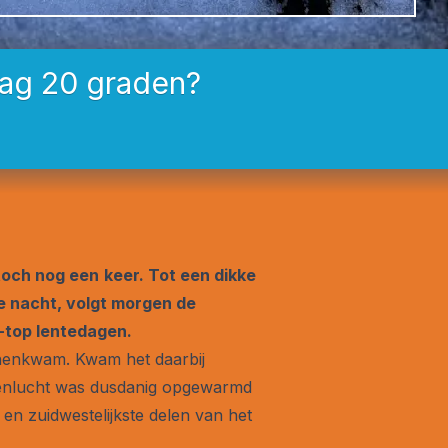
dag 20 graden?
toch nog een
keer. Tot een dikke
e nacht, volgt morgen de
-top lentedagen.
nnenkwam. Kwam het daarbij
ovenlucht was dusdanig opgewarmd
 en zuidwestelijkste delen van het