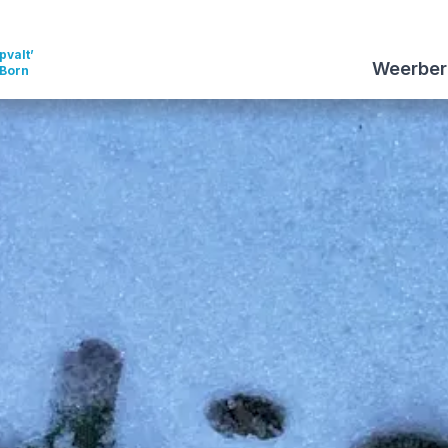
pvalt’
Weerber
 Born