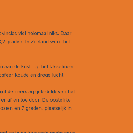
vincies viel helemaal niks. Daar
,2 graden. In Zeeland werd het
 en aan de kust, op het IJsselmeer
osfeer koude en droge lucht
nt de neerslag geleidelijk van het
r af en toe door. De oostelijke
osten en 7 graden, plaatselijk in
ond en in de komende nacht eerst