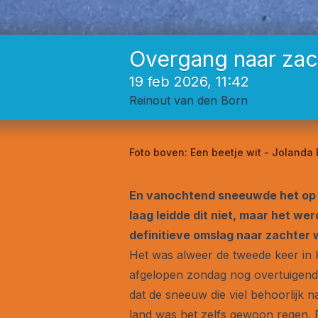
Overgang naar zac
19 feb 2026, 11:42
Reinout van den Born
Foto boven:
Een beetje wit - Jolanda
En vanochtend sneeuwde het op v
laag leidde dit niet, maar het w
definitieve omslag naar zachter
Het was alweer de tweede keer in 
afgelopen zondag nog overtuigend 
dat de sneeuw die viel behoorlijk n
land was het zelfs gewoon regen. E