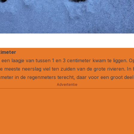
timeter
r een laagje van tussen 1 en 3 centimeter kwam te liggen. O
e meeste neerslag viel ten zuiden van de grote rivieren. In
meter in de regenmeters terecht, daar voor een groot deel 
Advertentie