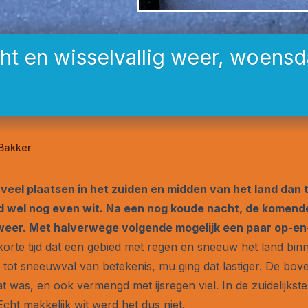
ht en wisselvallig weer, woens
 Bakker
eel plaatsen in het zuiden en midden van het land dan 
erd wel nog even wit. Na een nog koude nacht, de komend
 weer. Met halverwege volgende mogelijk een paar op-en
korte tijd dat een gebied met regen en sneeuw het land bi
tot sneeuwval van betekenis, mu ging dat lastiger. De b
at was, en ook vermengd met ijsregen viel. In de zuidelijkste
cht makkelijk wit werd het dus niet.