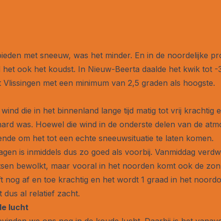
ieden met sneeuw, was het minder. En in de noordelijke pro
et ook het koudst. In Nieuw-Beerta daalde het kwik tot -3
t Vlissingen met een minimum van 2,5 graden als hoogste.
wind die in het binnenland lange tijd matig tot vrij krachtig
hard was. Hoewel die wind in de onderste delen van de atm
ende om het tot een echte sneeuwsituatie te laten komen.
gen is inmiddels dus zo goed als voorbij. Vanmiddag verdwij
atsen bewolkt, maar vooral in het noorden komt ook de zon e
lft nog af en toe krachtig en het wordt 1 graad in het noordo
dus al relatief zacht.
e lucht
inden we ons nog in de koude lucht. Daarbij is het vanav