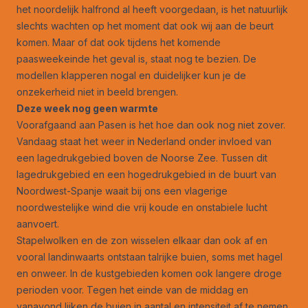
het noordelijk halfrond al heeft voorgedaan, is het natuurlijk
slechts wachten op het moment dat ook wij aan de beurt
komen. Maar of dat ook tijdens het komende
paasweekeinde het geval is, staat nog te bezien. De
modellen klapperen nogal en duidelijker kun je de
onzekerheid niet in beeld brengen.
Deze week nog geen warmte
Voorafgaand aan Pasen is het hoe dan ook nog niet zover.
Vandaag staat het weer in Nederland onder invloed van
een lagedrukgebied boven de Noorse Zee. Tussen dit
lagedrukgebied en een hogedrukgebied in de buurt van
Noordwest-Spanje waait bij ons een vlagerige
noordwestelijke wind die vrij koude en onstabiele lucht
aanvoert.
Stapelwolken en de zon wisselen elkaar dan ook af en
vooral landinwaarts ontstaan talrijke buien, soms met hagel
en onweer. In de kustgebieden komen ook langere droge
perioden voor. Tegen het einde van de middag en
vanavond lijken de buien in aantal en intensiteit af te nemen.