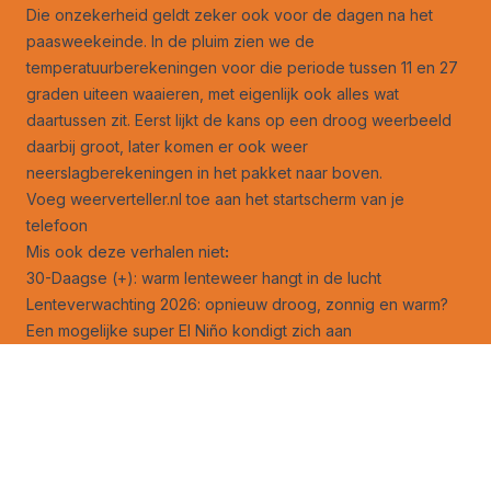
Die onzekerheid geldt zeker ook voor de dagen na het
paasweekeinde. In de pluim zien we de
temperatuurberekeningen voor die periode tussen 11 en 27
graden uiteen waaieren, met eigenlijk ook alles wat
daartussen zit. Eerst lijkt de kans op een droog weerbeeld
daarbij groot, later komen er ook weer
neerslagberekeningen in het pakket naar boven.
Voeg weerverteller.nl toe aan het startscherm van je
telefoon
Mis ook deze verhalen niet
:
30-Daagse (+): warm lenteweer hangt in de lucht
Lenteverwachting 2026: opnieuw droog, zonnig en warm?
Een mogelijke super El Niño kondigt zich aan
Wat doet de naderende El Niño met het weer in de
komende zomer?
Gaat poolwervelsplit het lenteweer nog beïnvloeden?
Waarmee moeten we bij de lenteverwachting rekening
houden?
Is er nog kans op een koude zomer? Eigenlijk niet…