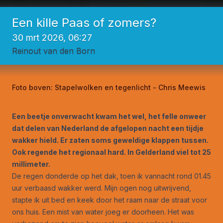
Een kille Paas of zomers?
30 mrt 2026, 06:27
Reinout van den Born
Foto boven:
Stapelwolken en tegenlicht - Chris Meewis
Een beetje onverwacht kwam het wel, het felle onweer
dat delen van Nederland de afgelopen nacht een tijdje
wakker hield. Er zaten soms geweldige klappen tussen.
Ook regende het regionaal hard. In Gelderland viel tot 25
millimeter.
De regen donderde op het dak, toen ik vannacht rond 01.45
uur verbaasd wakker werd. Mijn ogen nog uitwrijvend,
stapte ik uit bed en keek door het raam naar de straat voor
ons huis. Een mist van water joeg er doorheen. Het was