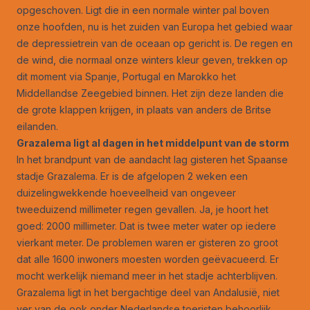
opgeschoven. Ligt die in een normale winter pal boven
onze hoofden, nu is het zuiden van Europa het gebied waar
de depressietrein van de oceaan op gericht is. De regen en
de wind, die normaal onze winters kleur geven, trekken op
dit moment via Spanje, Portugal en Marokko het
Middellandse Zeegebied binnen. Het zijn deze landen die
de grote klappen krijgen, in plaats van anders de Britse
eilanden.
Grazalema ligt al dagen in het middelpunt van de storm
In het brandpunt van de aandacht lag gisteren het Spaanse
stadje Grazalema. Er is de afgelopen 2 weken een
duizelingwekkende hoeveelheid van ongeveer
tweeduizend millimeter regen gevallen. Ja, je hoort het
goed: 2000 millimeter. Dat is twee meter water op iedere
vierkant meter. De problemen waren er gisteren zo groot
dat alle 1600 inwoners moesten worden geëvacueerd. Er
mocht werkelijk niemand meer in het stadje achterblijven.
Grazalema ligt in het bergachtige deel van Andalusië, niet
ver van de ook onder Nederlandse toeristen behoorlijk