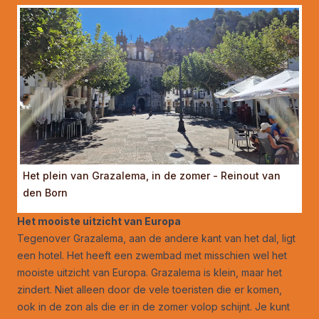
Het plein van Grazalema, in de zomer - Reinout van
den Born
Het mooiste uitzicht van Europa
Tegenover Grazalema, aan de andere kant van het dal, ligt
een hotel. Het heeft een zwembad met misschien wel het
mooiste uitzicht van Europa. Grazalema is klein, maar het
zindert. Niet alleen door de vele toeristen die er komen,
ook in de zon als die er in de zomer volop schijnt. Je kunt