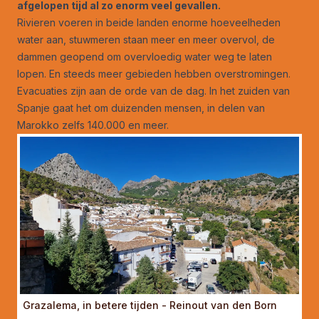
afgelopen tijd al zo enorm veel gevallen.
Rivieren voeren in beide landen enorme hoeveelheden
water aan, stuwmeren staan meer en meer overvol, de
dammen geopend om overvloedig water weg te laten
lopen. En steeds meer gebieden hebben overstromingen.
Evacuaties zijn aan de orde van de dag. In het zuiden van
Spanje gaat het om duizenden mensen, in delen van
Marokko zelfs 140.000 en meer.
Grazalema, in betere tijden - Reinout van den Born