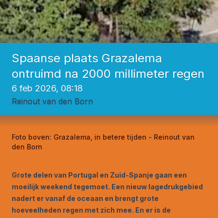
Spaanse plaats Grazalema
ontruimd na 2000 millimeter regen
6 feb 2026, 08:18
Reinout van den Born
Foto boven:
Grazalema, in betere tijden - Reinout van
den Born
Grote delen van Portugal en Zuid-Spanje gaan een
moeilijk weekend tegemoet. Een nieuw lagedrukgebied
nadert er vanaf de oceaan en brengt grote
hoeveelheden regen met zich mee. En er is de