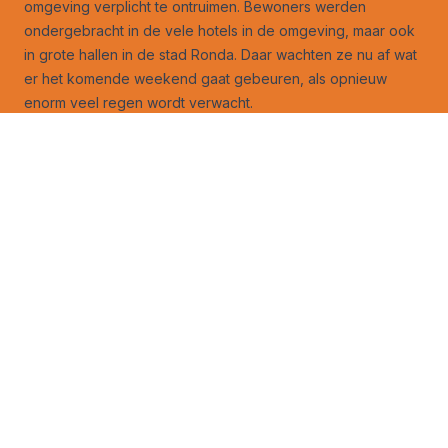
omgeving
verplicht te ontruimen
. Bewoners werden
ondergebracht in de vele hotels in de omgeving, maar ook
in grote hallen in de stad Ronda. Daar wachten ze nu af wat
er het komende weekend gaat gebeuren, als opnieuw
enorm veel regen wordt verwacht.
Voeg weerverteller.nl toe aan het startscherm van je
telefoon
Mis ook deze verhalen niet
:
30-Daagse (+): verandering wenselijk, maar komt die ook?
Winterverwachting 2026: aanloop wijst op ‘koudere’ winter
Winters in Nederland produceren steeds minder kou
Een ‘winter van 1963’ zou nu 1,7 tot 1,9 graden warmer zijn
‘Dit is wat over is van de winter van 1979’
Duitse heuvels ‘breken’ kou in midden en zuiden Nederland
‘Bijzondere weersituatie van nu moet eigen naam krijgen’
Sneeuw januari richtte in bossen behoorlijke schade aan
Kou op noordelijk halfrond laat sporen na
Zomer 1947 heeft zijn 4 hittegolven terug
Winter ondanks klimaatverandering nog in leven