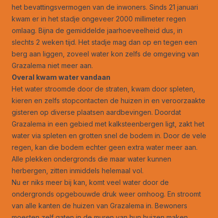
het bevattingsvermogen van de inwoners. Sinds 21 januari
kwam er in het stadje ongeveer 2000 millimeter regen
omlaag. Bijna de gemiddelde jaarhoeveelheid dus, in
slechts 2 weken tijd. Het stadje mag dan op en tegen een
berg aan liggen, zoveel water kon zelfs de omgeving van
Grazalema niet meer aan.
Overal kwam water vandaan
Het
water stroomde
door de straten, kwam door spleten,
kieren en zelfs stopcontacten de huizen in en veroorzaakte
gisteren op diverse plaatsen aardbevingen. Doordat
Grazalema in een gebied met kalksteenbergen ligt, zakt het
water via spleten en grotten snel de bodem in. Door de vele
regen, kan die bodem echter geen extra water meer aan.
Alle plekken ondergronds die maar water kunnen
herbergen, zitten inmiddels helemaal vol.
Nu er niks meer bij kan, komt veel water door de
ondergronds opgebouwde druk weer omhoog. En stroomt
van alle kanten de huizen van Grazalema in. Bewoners
moesten zelf gaten in de muren van hun huizen maken