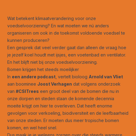
Wat betekent klimaatverandering voor onze
voedselvoorziening? En wat moeten we nú anders
organiseren om ook in de toekomst voldoende voedsel te
kunnen produceren?
Een gesprek
dat veel verder gaat dan alleen de vraag hoe
je jezelf koel houdt met ijsjes, een voetenbad en ventilator.
En het blijft niet bij onze voedselvoorziening.
Bomen krijgen het steeds moeilijker
In
een andere podcast
, vertelt bioloog
Arnold van Vliet
aan boominee
Joost Verhagen
dat volgens onderzoek
van
#CSITrees
een groot deel van de bomen die nu in
onze dorpen en steden staan de komende decennia
moeite krijgt om hier te overleven. Dat heeft enorme
gevolgen voor verkoeling, biodiversiteit en de leefbaarheid
van onze steden. Er moeten dus meer tropische bomen
komen, en wel heel snel.
Dus maak je je weleens zorgen over die steeds warmere