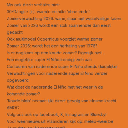
Mis ook deze verhalen niet
:
30-Daagse (+): warmte en hitte ‘ohne ende’
Zomerverwachting 2026: warm, maar met wisselvallige fasen
Zomer van 2026 wordt een stuk spannender dan eerst
gedacht
Ook multimodel Copernicus voorziet warme zomer
Zomer 2026: wordt het een herhaling van 1976?
Is er nog kans op een koude zomer? Eigenlijk niet…
Een mogelijke super El Niño kondigt zich aan
Contouren van naderende super El Niño steeds duidelijker
Verwachtingen voor naderende super El Niño verder
opgevoerd
Wat doet de naderende El Niño met het weer in de
komende zomer?
‘Koude blob’ oceaan lijkt direct gevolg van afname kracht
AMOC
Volg ons ook op
facebook
,
X
,
Instagram
en
Bluesky
!
Voor weernieuws uit Vlaanderen kijk op:
meteo-weer.be