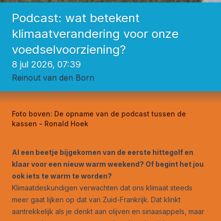
Podcast: wat betekent
klimaatverandering voor onze
voedselvoorziening?
8 jul 2026, 07:39
Reinout van den Born
Foto boven:
De opname van de podcast tussen de
kassen - Ronald Hoek
Al een beetje bijgekomen van de eerste hittegolf en
klaar voor een nieuw warm weekend? Of begint het jou
ook iets te warm te worden?
Klimaatdeskundigen verwachten dat ons klimaat steeds
meer gaat lijken op dat van Zuid-Frankrijk. Dat klinkt
aantrekkelijk als je denkt aan olijven en sinaasappels, maar