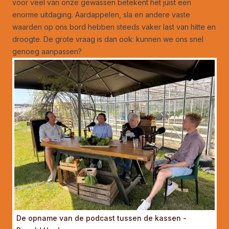
voor veel van onze gewassen betekent het juist een
enorme uitdaging. Aardappelen, sla en andere vaste
waarden op ons bord hebben steeds vaker last van hitte en
droogte. De grote vraag is dan ook: kunnen we ons snel
genoeg aanpassen?
De opname van de podcast tussen de kassen -