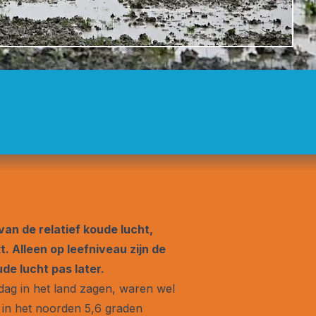
van de relatief koude lucht,
. Alleen op leefniveau zijn de
de lucht pas later.
jdag in het land zagen, waren wel
s in het noorden 5,6 graden