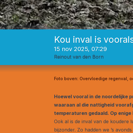
Kou inval is voora
15 nov 2025, 07:29
Reinout van den Born
Foto boven:
Overvloedige regenval, 
Hoewel vooral in de noordelijke pr
waaraan al die nattigheid voorafg
temperaturen gedaald. Op enige h
Ook al is de inval van de koudere l
bijzonder. Zo hadden we ’s avonds 