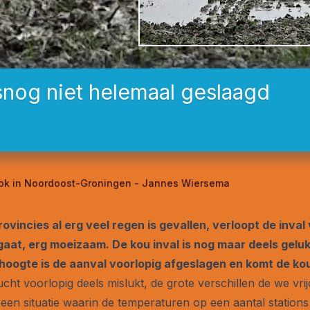
lsnog niet helemaal geslaagd
ook in Noordoost-Groningen - Jannes Wiersema
ovincies al erg veel regen is gevallen, verloopt de inval 
aat, erg moeizaam. De kou inval is nog maar deels gelukt
oogte is de aanval voorlopig afgeslagen en komt de kou
ucht voorlopig deels mislukt, de grote verschillen de we vri
een situatie waarin de temperaturen op een aantal station