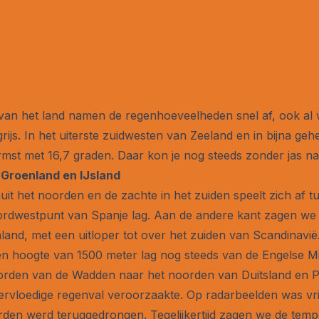
an het land namen de regenhoeveelheden snel af, ook al wa
grijs. In het uiterste zuidwesten van Zeeland en in bijna gehe
armst met 16,7 graden. Daar kon je nog steeds zonder jas na
 Groenland en IJsland
nuit het noorden en de zachte in het zuiden speelt zich af
oordwestpunt van Spanje lag. Aan de andere kant zagen w
and, met een uitloper tot over het zuiden van Scandinavië
n hoogte van 1500 meter lag nog steeds van de Engelse Mid
rden van de Wadden naar het noorden van Duitsland en Pol
vloedige regenval veroorzaakte. Op radarbeelden was vri
rden werd teruggedrongen. Tegelijkertijd zagen we de temp