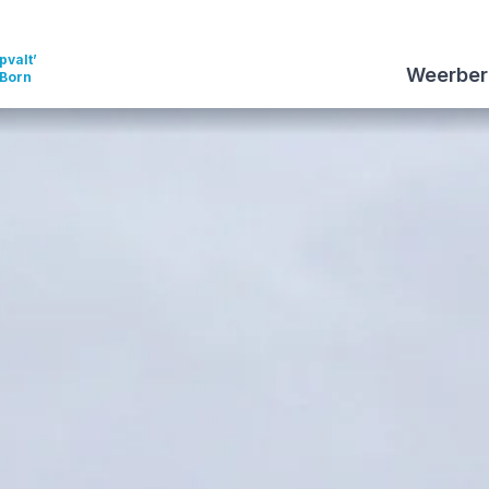
pvalt’
Weerber
 Born