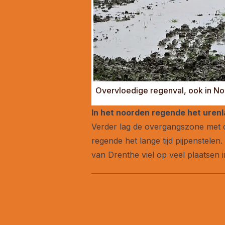
Overvloedige regenval, ook in N
In het noorden regende het urenl
Verder lag de overgangszone met de
regende het lange tijd pijpenstele
van Drenthe viel op veel plaatsen i