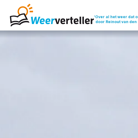
‘Over al het weer dat o
door Reinout van den