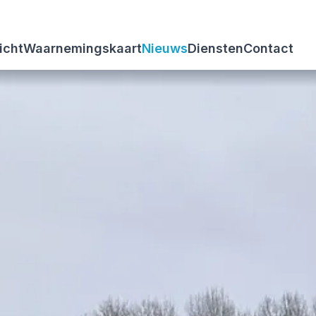
icht
Waarnemingskaart
Nieuws
Diensten
Contact