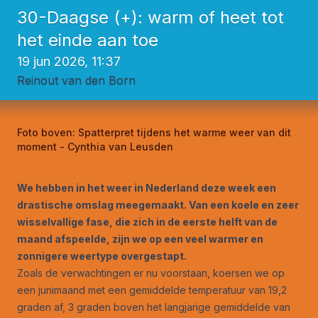
30-Daagse (+): warm of heet tot
het einde aan toe
19 jun 2026, 11:37
Reinout van den Born
Foto boven:
Spatterpret tijdens het warme weer van dit
moment - Cynthia van Leusden
We hebben in het weer in Nederland deze week een
drastische omslag meegemaakt. Van een koele en zeer
wisselvallige fase, die zich in de eerste helft van de
maand afspeelde, zijn we op een veel warmer en
zonnigere weertype overgestapt.
Zoals de verwachtingen er nu voorstaan, koersen we op
een junimaand met een gemiddelde temperatuur van 19,2
graden af, 3 graden boven het langjarige gemiddelde van