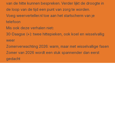
van de hitte kunnen bespreken. Verder lijkt de droogte in
de loop van de tijd een punt van zorg te worden.
Voeg weerverteller.nl toe aan het startscherm van je
telefoon
Mis ook deze verhalen niet
:
30-Daagse (+): twee hittepieken, ook koel en wisselvallig
weer
Zomerverwachting 2026: warm, maar met wisselvallige fasen
Zomer van 2026 wordt een stuk spannender dan eerst
gedacht
Ook multimodel Copernicus voorziet warme zomer
Zomer 2026: wordt het een herhaling van 1976?
Is er nog kans op een koude zomer? Eigenlijk niet…
Een mogelijke super El Niño kondigt zich aan
Contouren van naderende super El Niño steeds duidelijker
Verwachtingen voor naderende super El Niño verder
opgevoerd
Wat doet de naderende El Niño met het weer in de
komende zomer?