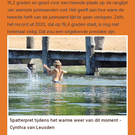
16,2 graden en goed voor een tweede plaats op de ranglijst
van warmste junimaanden ooit. Het geeft aan hoe warm de
tweede helft van de junimaand lijkt te gaan verlopen. Zelfs
het record uit 2023, dat op 19,4 graden staat, is nog niet
helemaal veilig. Dat zou een ongekende prestatie zijn.
Spatterpret tijdens het warme weer van dit moment -
Cynthia van Leusden