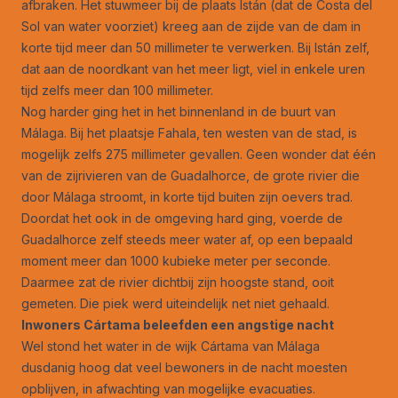
afbraken. Het stuwmeer bij de plaats Istán (dat de Costa del
Sol van water voorziet) kreeg aan de zijde van de dam in
korte tijd meer dan 50 millimeter te verwerken. Bij Istán zelf,
dat aan de noordkant van het meer ligt, viel in enkele uren
tijd zelfs meer dan 100 millimeter.
Nog harder ging het in het binnenland in de buurt van
Málaga. Bij het plaatsje Fahala, ten westen van de stad, is
mogelijk zelfs 275 millimeter gevallen. Geen wonder dat één
van de zijrivieren van de Guadalhorce, de grote rivier die
door Málaga stroomt, in korte tijd buiten zijn oevers trad.
Doordat het ook in de omgeving hard ging, voerde de
Guadalhorce zelf steeds meer water af, op een bepaald
moment meer dan 1000 kubieke meter per seconde.
Daarmee zat de rivier dichtbij zijn hoogste stand, ooit
gemeten. Die piek werd uiteindelijk net niet gehaald.
Inwoners Cártama beleefden een angstige nacht
Wel stond het water in de wijk Cártama van Málaga
dusdanig hoog dat veel bewoners in de nacht moesten
opblijven, in afwachting van mogelijke evacuaties.