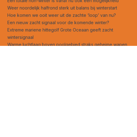
Een totale non-winter is vanaf nu ook een mogelijkheid
Weer noordelijk halfrond sterk uit balans bij winterstart
Hoe komen we ooit weer uit de zachte ‘loop’ van nu?
Een nieuw zacht signaal voor de komende winter?
Extreme mariene hittegolf Grote Oceaan geeft zacht
wintersignaal
Warme luchtlaag boven poolgebied straks geheime wapen
winter?
De hoop op een bijzondere winter is nog niet verdwenen
Winters in Nederland produceren steeds minder kou
Een ‘winter van 1963’ zou nu 1,7 tot 1,9 graden warmer zijn
Volg ons ook op
facebook
en
X
!
Jouw foto op Weerverteller.nl?
Stuur je foto naar foto@weerverteller.nl, of via X met de
vermelding van @weerverteller
Weeranalyse
Weersverwachting
Weeruitleg