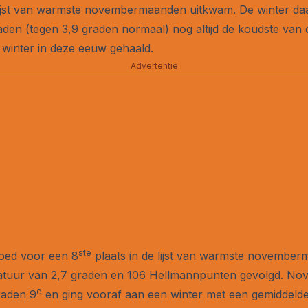
lijst van warmste novembermaanden uitkwam. De winter daa
aden (tegen 3,9 graden normaal) nog altijd de koudste van
 winter in deze eeuw gehaald.
Advertentie
ste
oed voor een 8
plaats in de lijst van warmste november
atuur van 2,7 graden en 106 Hellmannpunten gevolgd. No
e
raden 9
en ging vooraf aan een winter met een gemiddeld