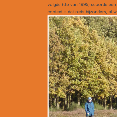
volgde (die van 1995) scoorde een
context is dat niets bijzonders, al