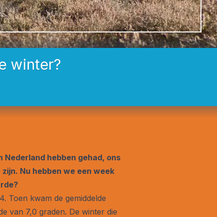
e winter?
in Nederland hebben gehad, ons
te zijn. Nu hebben we een week
arde?
94. Toen kwam de gemiddelde
e van 7,0 graden. De winter die