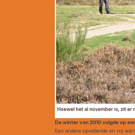
Hoewel het al november is, zit er
De winter van 2010 volgde op 
Een andere opvallende en vrij wa