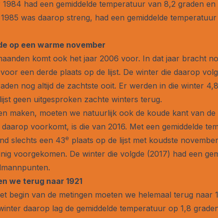
 1984 had een gemiddelde temperatuur van 8,2 graden en 
985 was daarop streng, had een gemiddelde temperatuur
lgde op een warme november
maanden komt ook het jaar 2006 voor. In dat jaar bracht n
oor een derde plaats op de lijst. De winter die daarop vol
den nog altijd de zachtste ooit. Er werden in die winter 
ijst geen uitgesproken zachte winters terug.
n maken, moeten we natuurlijk ook de koude kant van de li
daarop voorkomt, is die van 2016. Met een gemiddelde tem
e
nd slechts een 43
plaats op de lijst met koudste novemb
nig voorgekomen. De winter die volgde (2017) had een ge
llmannpunten.
n we terug naar 1921
et begin van de metingen moeten we helemaal terug naar 
 winter daarop lag de gemiddelde temperatuur op 1,8 grad