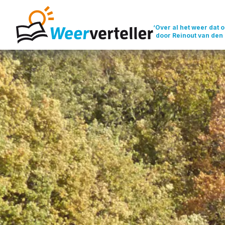
‘Over al het weer dat o
door Reinout van den