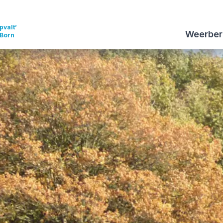
pvalt’
Weerber
 Born