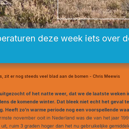
raturen deze week iets over d
s, zit er nog steeds veel blad aan de bomen - Chris Meewis
uitgezocht of het natte weer, dat we de laatste weken 
jdens de komende winter. Dat bleek niet echt het geval 
g. Heeft zo’n warme periode nog een voorspellende wa
rmste november ooit in Nederland was die van het jaar 19
it, ruim 3 graden hoger dan het nu gebruikelijke gemiddeld