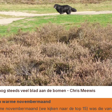
 nog steeds veel blad aan de bomen - Chris Meewis
een warme novembermaand
rme novembermaand (we kijken naar de top 15) was die van