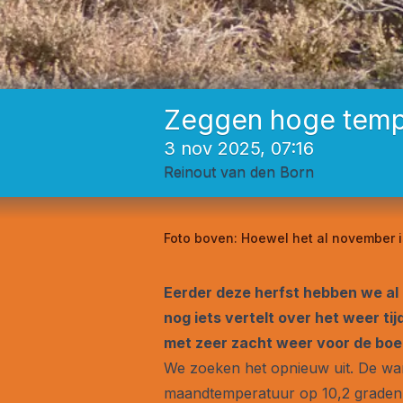
Zeggen hoge tempe
3 nov 2025, 07:16
Reinout van den Born
Foto boven:
Hoewel het al november i
Eerder deze herfst hebben we al 
nog iets vertelt over het weer ti
met zeer zacht weer voor de boe
We zoeken het opnieuw uit. De wa
maandtemperatuur op 10,2 graden u