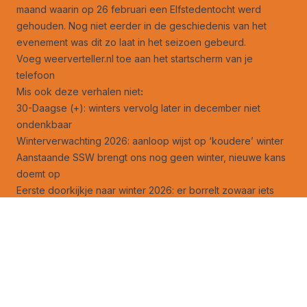
maand waarin op 26 februari een Elfstedentocht werd
gehouden. Nog niet eerder in de geschiedenis van het
evenement was dit zo laat in het seizoen gebeurd.
Voeg weerverteller.nl toe aan het startscherm van je
telefoon
Mis ook deze verhalen niet
:
30-Daagse (+): winters vervolg later in december niet
ondenkbaar
Winterverwachting 2026: aanloop wijst op ‘koudere’ winter
Aanstaande SSW brengt ons nog geen winter, nieuwe kans
doemt op
Eerste doorkijkje naar winter 2026: er borrelt zowaar iets
Tweede doorkijkje naar de winter: signalen tegenstrijdiger
geworden
Derde doorkijkje naar winter 2026: nog steeds perspectief
Een nieuw zacht signaal voor de komende winter?
Extreme mariene hittegolf Grote Oceaan geeft zacht
wintersignaal
Warme luchtlaag boven poolgebied straks geheime wapen