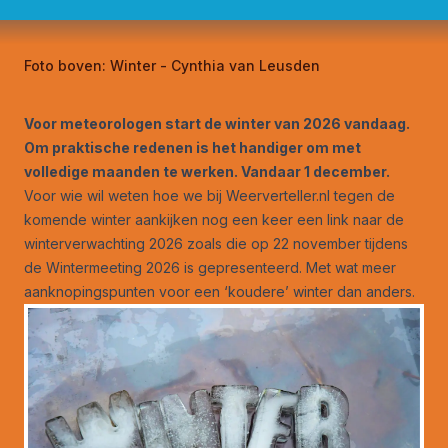
Foto boven:
Winter - Cynthia van Leusden
Voor meteorologen start de winter van 2026 vandaag.
Om praktische redenen is het handiger om met
volledige maanden te werken. Vandaar 1 december.
Voor wie wil weten hoe we bij Weerverteller.nl tegen de
komende winter aankijken nog een keer een link naar
de
winterverwachting 2026
zoals die op 22 november tijdens
de Wintermeeting 2026 is gepresenteerd. Met wat meer
aanknopingspunten voor een ‘koudere’ winter dan anders.