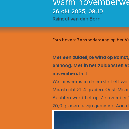
Warm novemberweer
26 okt 2025, 09:10
Reinout van den Born
Foto boven:
Zonsondergang op het Ve
Met een zuidelijke wind op komst
omhoog. Met in het zuidoosten v
novemberstart.
Warm weer is in de eerste heft va
Maastricht 21,4 graden. Oost-Maa
Buchten werd het op 7 november 1
20,0 graden te zijn gemeten. Aan di