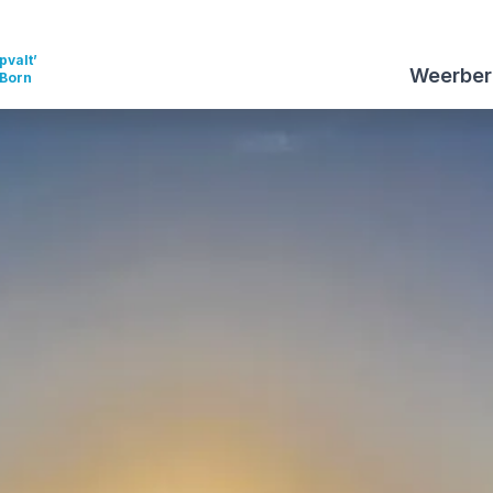
pvalt’
Weerber
 Born