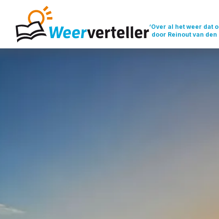
‘Over al het weer dat o
door Reinout van den