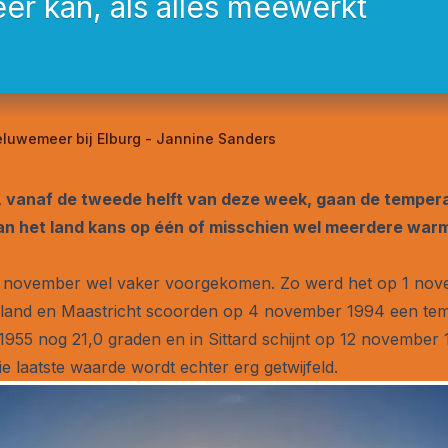
 kan, als alles meewerkt
luwemeer bij Elburg - Jannine Sanders
, vanaf de tweede helft van deze week, gaan de tempera
an het land kans op één of misschien wel meerdere war
n november wel vaker voorgekomen. Zo werd het op 1 nove
rland en Maastricht scoorden op 4 november 1994 een temp
955 nog 21,0 graden en in Sittard schijnt op 12 november
e laatste waarde wordt echter erg getwijfeld.