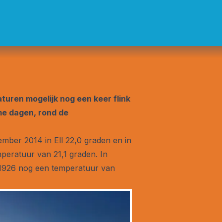
turen mogelijk nog een keer flink
me dagen, rond de
mber 2014 in Ell 22,0 graden en in
eratuur van 21,1 graden. In
 1926 nog een temperatuur van