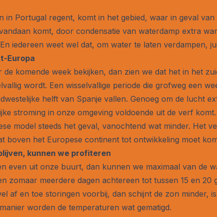
in Portugal regent, komt in het gebied, waar in geval van e
 vandaan komt, door condensatie van waterdamp extra warmt
 iedereen weet wel dat, om water te laten verdampen, jui
st-Europa
 de komende week bekijken, dan zien we dat het in het z
vallig wordt. Een wisselvallige periode die grofweg een wee
uidwestelijke helft van Spanje vallen. Genoeg om de lucht e
lijke stroming in onze omgeving voldoende uit de verf komt.
e model steeds het geval, vanochtend wat minder. Het ver
at boven het Europese continent tot ontwikkeling moet ko
 blijven, kunnen we profiteren
en even uit onze buurt, dan kunnen we maximaal van de w
en zomaar meerdere dagen achtereen tot tussen 15 en 20 g
l af en toe storingen voorbij, dan schijnt de zon minder, i
ie manier worden de temperaturen wat gematigd.