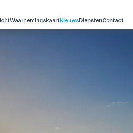
icht
Waarnemingskaart
Nieuws
Diensten
Contact