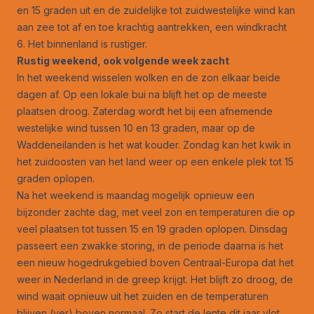
en 15 graden uit en de zuidelijke tot zuidwestelijke wind kan
aan zee tot af en toe krachtig aantrekken, een windkracht
6. Het binnenland is rustiger.
Rustig weekend, ook volgende week zacht
In het weekend wisselen wolken en de zon elkaar beide
dagen af. Op een lokale bui na blijft het op de meeste
plaatsen droog. Zaterdag wordt het bij een afnemende
westelijke wind tussen 10 en 13 graden, maar op de
Waddeneilanden is het wat kouder. Zondag kan het kwik in
het zuidoosten van het land weer op een enkele plek tot 15
graden oplopen.
Na het weekend is maandag mogelijk opnieuw een
bijzonder zachte dag, met veel zon en temperaturen die op
veel plaatsen tot tussen 15 en 19 graden oplopen. Dinsdag
passeert een zwakke storing, in de periode daarna is het
een nieuw hogedrukgebied boven Centraal-Europa dat het
weer in Nederland in de greep krijgt. Het blijft zo droog, de
wind waait opnieuw uit het zuiden en de temperaturen
blijven (ver) boven normaal. Zo start de lente dit jaar vlot.