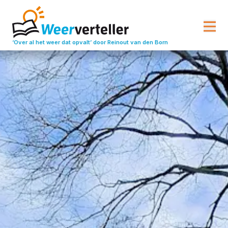
‘Over al het weer dat opvalt’
door Reinout van den Born