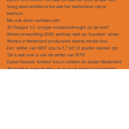
Voeg weerverteller.nl toe aan het startscherm van je
telefoon
Mis ook deze verhalen niet
:
30-Daagse (+): vroege voorjaarsdroogte op de loer?
Winterverwachting 2026: aanloop wijst op ‘koudere’ winter
Winters in Nederland produceren steeds minder kou
Een ‘winter van 1963’ zou nu 1,7 tot 1,9 graden warmer zijn
‘Dit is wat over is van de winter van 1979’
Duitse heuvels ‘breken’ kou in midden en zuiden Nederland
‘Bijzondere weersituatie van nu moet eigen naam krijgen’
Sneeuw januari richtte in bossen behoorlijke schade aan
Kou op noordelijk halfrond laat sporen na
Zomer 1947 heeft zijn 4 hittegolven terug
Winter ondanks klimaatverandering nog in leven
Werken in het weer: grote droom kwam uit
Volg ons ook op
facebook
en
X
!
Jouw foto op Weerverteller.nl?
Stuur je foto naar foto@weerverteller.nl, of via X met de