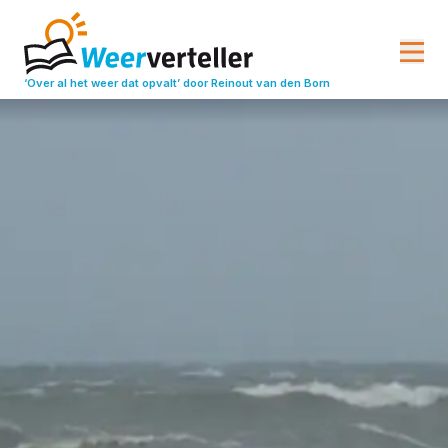
‘Over al het weer dat opvalt’
door Reinout van den Born