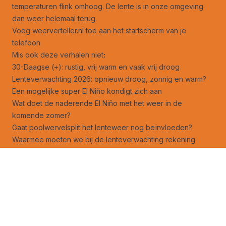
temperaturen flink omhoog. De lente is in onze omgeving
dan weer helemaal terug.
Voeg weerverteller.nl toe aan het startscherm van je
telefoon
Mis ook deze verhalen niet
:
30-Daagse (+): rustig, vrij warm en vaak vrij droog
Lenteverwachting 2026: opnieuw droog, zonnig en warm?
Een mogelijke super El Niño kondigt zich aan
Wat doet de naderende El Niño met het weer in de
komende zomer?
Gaat poolwervelsplit het lenteweer nog beïnvloeden?
Waarmee moeten we bij de lenteverwachting rekening
houden?
Duitse heuvels ‘breken’ kou in midden en zuiden Nederland
‘Bijzondere weersituatie van nu moet eigen naam krijgen’
Sneeuw januari richtte in bossen behoorlijke schade aan
Kou op noordelijk halfrond laat sporen na
Zomer 1947 heeft zijn 4 hittegolven terug
Werken in het weer: grote droom kwam uit