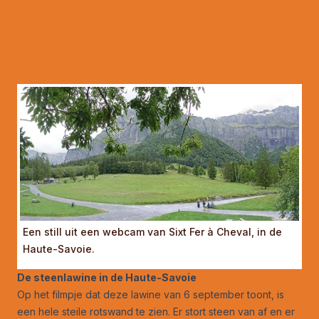
Een still uit een webcam van Sixt Fer à Cheval, in de
Haute-Savoie.
De steenlawine in de Haute-Savoie
Op het filmpje dat deze lawine van 6 september toont, is
een hele steile rotswand te zien. Er stort steen van af en er