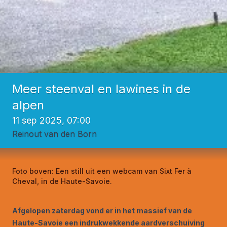
Meer steenval en lawines in de
alpen
11 sep 2025, 07:00
Reinout van den Born
Foto boven:
Een still uit een webcam van Sixt Fer à
Cheval, in de Haute-Savoie.
Afgelopen zaterdag vond er in het massief van de
Haute-Savoie een indrukwekkende aardverschuiving