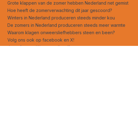
Grote klappen van de zomer hebben Nederland net gemist
Hoe heeft de zomerverwachting dit jaar gescoord?
Winters in Nederland produceren steeds minder kou
De zomers in Nederland produceren steeds meer warmte
Waarom klagen onweersliefhebbers steen en been?
Volg ons ook op
facebook
en
X
!
Jouw foto op Weerverteller.nl?
Stuur je foto naar foto@weerverteller.nl, of via X met de
vermelding van @weerverteller
Weeranalyse
Weersverwachting
Weeruitleg
Advertentie