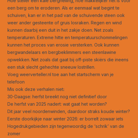
Hoe steiler een kale berghelling, hoe makkelijker het is voor
een berg om te eroderen. Als er eenmaal wat begint te
schuiven, kan er in het pad van de schuivende steen ook
weer ander gesteente of gruis losraken. Regen en wind
kunnen daarbij een duit in het zakje doen. Net zoals
temperaturen. Extreme hitte en temperatuurschommelingen
kunnen het proces van erosie versterken. Ook kunnen
bergwandelaars en bergbeklimmers een steenlawine
opwekken. Net zoals dat gaat bij off-piste skiërs die ineens
een stuk slecht gehechte sneeuw lostrillen.
Voeg weerverteller.nl toe aan het startscherm van je
telefoon
Mis ook deze verhalen niet
:
30-Daagse: herfst breekt nog niet definitief door
De herfst van 2025 nadert: wat gaat het worden?
Dit jaar veel noordenwinden, daardoor straks koude winter?
Eerste doorkijkje naar winter 2026: er borrelt zowaar iets
Hogedrukgebieden zijn tegenwoordig de ‘schrik’ van de
zomer