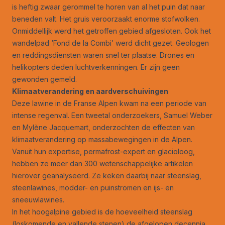
is heftig zwaar gerommel te horen van al het puin dat naar
beneden valt. Het gruis veroorzaakt enorme stofwolken.
Onmiddellijk werd het getroffen gebied afgesloten. Ook het
wandelpad ‘Fond de la Combi’ werd dicht gezet. Geologen
en reddingsdiensten waren snel ter plaatse. Drones en
helikopters deden luchtverkenningen. Er zijn geen
gewonden gemeld.
Klimaatverandering en aardverschuivingen
Deze lawine in de Franse Alpen kwam na een periode van
intense regenval. Een tweetal onderzoekers, Samuel Weber
en Mylène Jacquemart, onderzochten de effecten van
klimaatverandering op massabewegingen in de Alpen.
Vanuit hun expertise, permafrost-expert en glacioloog,
hebben ze meer dan 300 wetenschappelijke artikelen
hierover geanalyseerd. Ze keken daarbij naar steenslag,
steenlawines, modder- en puinstromen en ijs- en
sneeuwlawines.
In het hoogalpine gebied is de hoeveelheid steenslag
(loskomende en vallende stenen) de afgelopen decennia