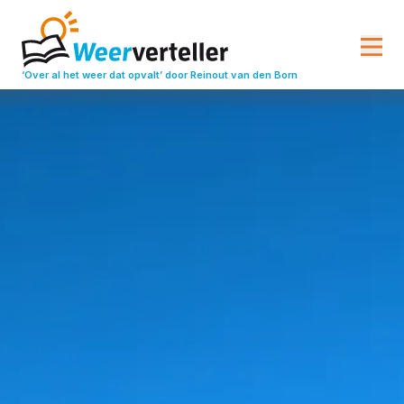
‘Over al het weer dat opvalt’
door Reinout van den Born