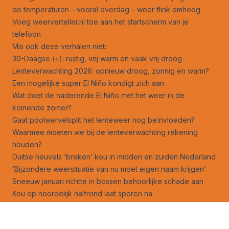
de temperaturen – vooral overdag – weer flink omhoog.
Voeg weerverteller.nl toe aan het startscherm van je
telefoon
Mis ook deze verhalen niet
:
30-Daagse (+): rustig, vrij warm en vaak vrij droog
Lenteverwachting 2026: opnieuw droog, zonnig en warm?
Een mogelijke super El Niño kondigt zich aan
Wat doet de naderende El Niño met het weer in de
komende zomer?
Gaat poolwervelsplit het lenteweer nog beïnvloeden?
Waarmee moeten we bij de lenteverwachting rekening
houden?
Duitse heuvels ‘breken’ kou in midden en zuiden Nederland
‘Bijzondere weersituatie van nu moet eigen naam krijgen’
Sneeuw januari richtte in bossen behoorlijke schade aan
Kou op noordelijk halfrond laat sporen na
Zomer 1947 heeft zijn 4 hittegolven terug
Werken in het weer: grote droom kwam uit