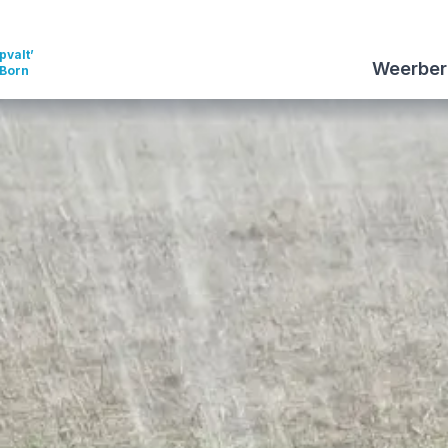
pvalt’
Weerber
 Born