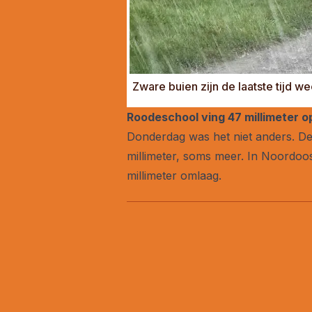
Zware buien zijn de laatste tijd 
Roodeschool ving 47 millimeter o
Donderdag was het niet anders. De 
millimeter, soms meer. In Noordoo
millimeter omlaag.