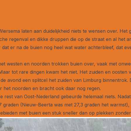
rsema laten aan duidelijkheid niets te wensen over. Het g
sche regenval en dikke druppen die op de straat en al het
 dat er na de buien nog heel wat water achterbleef, dat 
het westen en noorden trokken buien over, vaak met onwee
Maar tot rare dingen kwam het niet. Het zuiden en oosten 
n de avond een splitcel het zuiden van Limburg binnentrok. 
r het noorden en bracht ook daar nog regen.
 de rest van Oost-Nederland gebeurde helemaal niets. Nada
 graden (Nieuw-Beerta was met 27,3 graden het warmst), 
e gebieden met buien een stuk sneller dan op plekken zonder