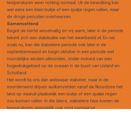
temperaturen weer richting normaal. Uit de bewolking kan
wel eens een klein buitje of een spatje regen vallen, maar
de droge perioden overheersen.
Samenvattend
Begint de herfst wisselvallig en vrij warm, later in de periode
tekent zich een stabilisatie van het weerbeeld af. En net
zoals nu, kan die stabielere periode ook later in de
septembermaand en begin oktober in een periode met
noordelijke winden uitmonden, onder invloed van een
hogedrukgebied op de oceaan in de buurt van IJsland en
Schotland.
Het wordt bij ons dan weliswaar stabieler, maar in de
noordenwind drijven wolkenvelden vanaf de Noordzee het
land op waaruit plaatselijk een buitje of een spatje regen
zou kunnen vallen. In die latere, stabielere fase komen de
temperaturen geleidelijk ook rond normaal uit.
Verlenging van de zomer zit er nog niet in
Een verlenging van de zomer zit zo niet meteen in de
weerkaarten. Komen de temperaturen gemiddeld in