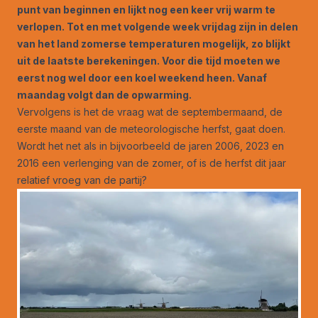
punt van beginnen en lijkt nog een keer vrij warm te
verlopen. Tot en met volgende week vrijdag zijn in delen
van het land zomerse temperaturen mogelijk, zo blijkt
uit de laatste berekeningen. Voor die tijd moeten we
eerst nog wel door een koel weekend heen. Vanaf
maandag volgt dan de opwarming.
Vervolgens is het de vraag wat de septembermaand, de
eerste maand van de meteorologische herfst, gaat doen.
Wordt het net als in bijvoorbeeld de jaren 2006, 2023 en
2016 een verlenging van de zomer, of is de herfst dit jaar
relatief vroeg van de partij?