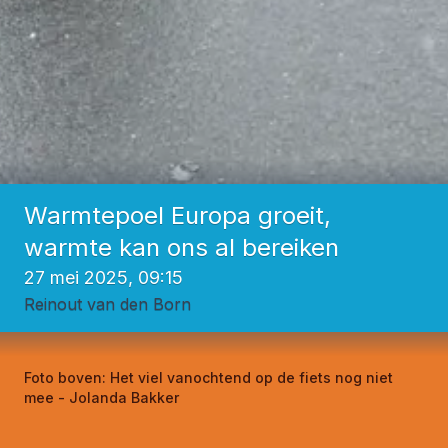
Warmtepoel Europa groeit,
warmte kan ons al bereiken
27 mei 2025, 09:15
Reinout van den Born
Foto boven:
Het viel vanochtend op de fiets nog niet
mee - Jolanda Bakker