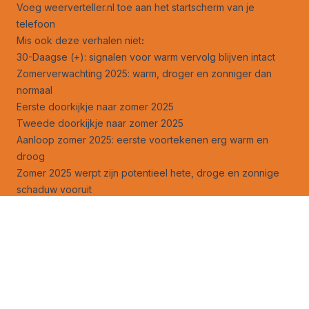
Voeg weerverteller.nl toe aan het startscherm van je
telefoon
Mis ook deze verhalen niet
:
30-Daagse (+): signalen voor warm vervolg blijven intact
Zomerverwachting 2025: warm, droger en zonniger dan
normaal
Eerste doorkijkje naar zomer 2025
Tweede doorkijkje naar zomer 2025
Aanloop zomer 2025: eerste voortekenen erg warm en
droog
Zomer 2025 werpt zijn potentieel hete, droge en zonnige
schaduw vooruit
Hogedrukgebieden zijn tegenwoordig de ‘schrik’ van de
zomer
Legt droge lente de basis voor een echt warme zomer?
Droge lente geen garantie voor topzomer daarna
Volg ons ook op
facebook
en
X
!