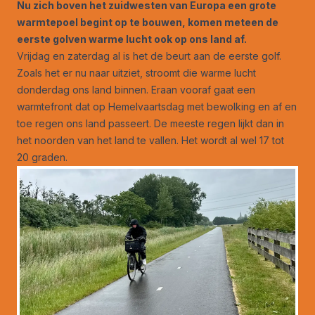
Nu zich boven het zuidwesten van Europa een grote
warmtepoel begint op te bouwen, komen meteen de
eerste golven warme lucht ook op ons land af.
Vrijdag en zaterdag al is het de beurt aan de eerste golf.
Zoals het er nu naar uitziet, stroomt die warme lucht
donderdag ons land binnen. Eraan vooraf gaat een
warmtefront dat op Hemelvaartsdag met bewolking en af en
toe regen ons land passeert. De meeste regen lijkt dan in
het noorden van het land te vallen. Het wordt al wel 17 tot
20 graden.