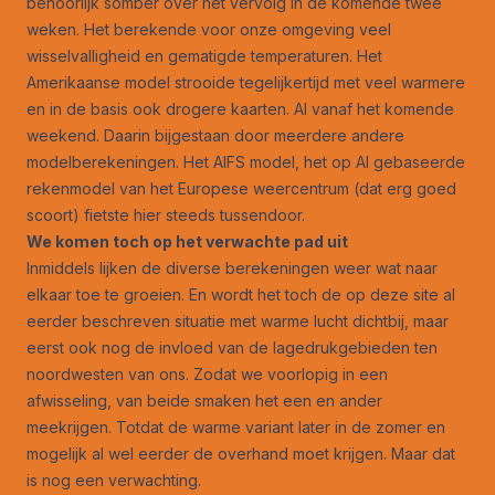
behoorlijk somber over het vervolg in de komende twee
weken. Het berekende voor onze omgeving veel
wisselvalligheid en gematigde temperaturen. Het
Amerikaanse model strooide tegelijkertijd met veel warmere
en in de basis ook drogere kaarten. Al vanaf het komende
weekend. Daarin bijgestaan door meerdere andere
modelberekeningen. Het AIFS model, het op AI gebaseerde
rekenmodel van het Europese weercentrum (dat erg goed
scoort) fietste hier steeds tussendoor.
We komen toch op het verwachte pad uit
Inmiddels lijken de diverse berekeningen weer wat naar
elkaar toe te groeien. En wordt het toch de op deze site al
eerder beschreven situatie met warme lucht dichtbij, maar
eerst ook nog de invloed van de lagedrukgebieden ten
noordwesten van ons. Zodat we voorlopig in een
afwisseling, van beide smaken het een en ander
meekrijgen. Totdat de warme variant later in de zomer en
mogelijk al wel eerder de overhand moet krijgen. Maar dat
is nog een verwachting.